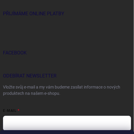
PŘIJÍMÁME ONLINE PLATBY
FACEBOOK
ODEBÍRAT NEWSLETTER
Vložte svůj e-mail a my vám budeme zasílat informace o nových
produktech na našem e-shopu.
E-MAIL