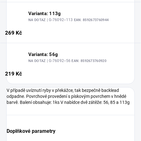
Varianta: 113g
| G-76092--113
NA DOTAZ
EAN:
8592673760944
269 Kč
Varianta: 56g
| G-76092--56
NA DOTAZ
EAN:
8592673760920
219 Kč
V případě uvíznutí ryby v překážce, tak bezpečně backlead
odpadne. Povrchové provedení s pískovým povrchem v hnědé
barvě. Balení obsahuje: 1ks V nabídce dvě zátěže: 56, 85 a 113g
Doplňkové parametry