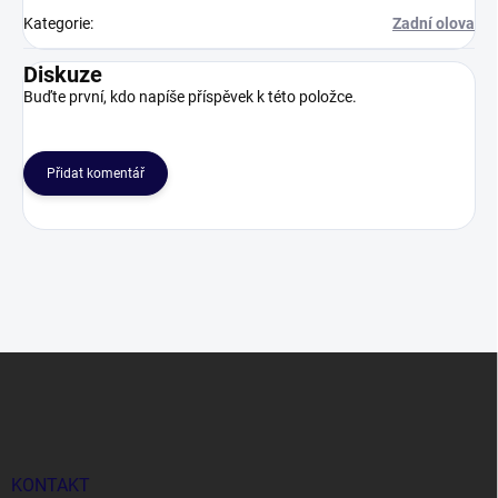
Kategorie
:
Zadní olova
Diskuze
Buďte první, kdo napíše příspěvek k této položce.
Přidat komentář
Z
á
p
a
t
í
KONTAKT