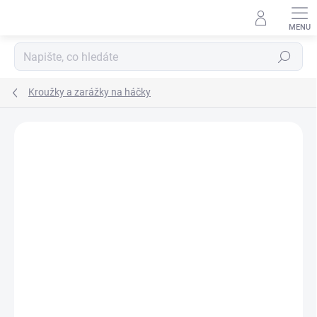
Přejít
na
obsah
Hledat
Kroužky a zarážky na háčky
Neohodnoceno
Podrobnosti hodnocení
ZNAČKA:
GIANTS FISHING