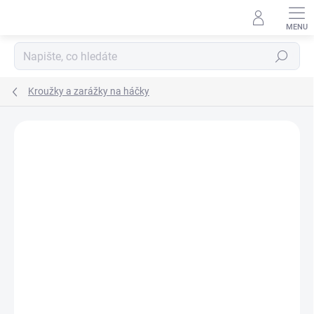
Přejít
na
obsah
Hledat
Kroužky a zarážky na háčky
Neohodnoceno
Podrobnosti hodnocení
ZNAČKA:
GIANTS FISHING