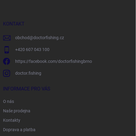
p
a
t
í
KONTAKT
obchod
@
doctorfishing.cz
+420 607 043 100
https://facebook.com/doctorfishingbrno
doctor.fishing
INFORMACE PRO VÁS
O nás
Naše prodejna
Kontakty
Doprava a platba