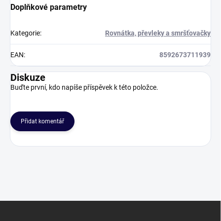
Doplňkové parametry
Kategorie
:
Rovnátka, převleky a smršťovačky
EAN
:
8592673711939
Diskuze
Buďte první, kdo napíše příspěvek k této položce.
Přidat komentář
Z
á