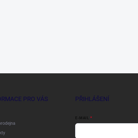
ORMACE PRO VÁS
PŘIHLÁŠENÍ
E-MAIL
prodejna
kty