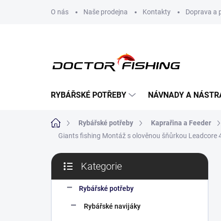
Přejít
O nás
Naše prodejna
Kontakty
Doprava a 
na
obsah
RYBÁŘSKÉ POTŘEBY
NÁVNADY A NÁSTR
Domů
Rybářské potřeby
Kaprařina a Feeder
Giants fishing Montáž s olověnou šňůrkou Leadcore 
P
Kategorie
o
Přeskočit
s
kategorie
t
Rybářské potřeby
r
Rybářské navijáky
a