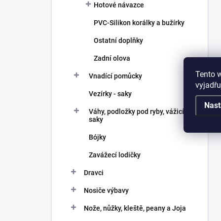
Hotové návazce
PVC-Silikon korálky a bužírky
Ostatní doplňky
Zadní olova
Tento 
Vnadící pomůcky
vyjadřu
Vezírky - saky
Nast
Váhy, podložky pod ryby, vážicí
saky
Bójky
Zavážecí lodičky
Dravci
Nosiče výbavy
Nože, nůžky, kleště, peany a Joja