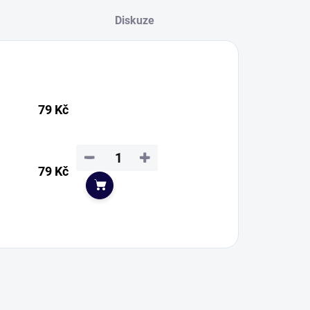
Diskuze
79 Kč
−
+
79 Kč
Do košíku