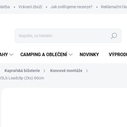
platba
Vrácení zboží
Jak ověřujeme recenze?
Reklamační řá
Hledat
AHY
CAMPING A OBLEČENÍ
NOVINKY
VÝPROD
Kaprařská bižuterie
Koncové montáže
45Lb Leadclip (2ks) 60cm
Neohodnoceno
Podrobnosti hodnocení
ZNAČKA
79
Měr
Z
cena