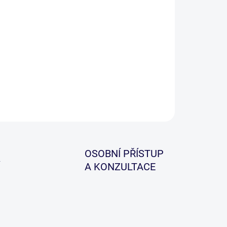
ková kaprová montáž s olověnou šňůrkou o
tnosti 45Lb ( 20,40kg) a boční závěskou na olovo s
vlekem a rychlovýměnným obratlíkem.
ILNÍ INFORMACE
ZEPTAT SE
HLÍDAT
OSOBNÍ PŘÍSTUP
A KONZULTACE