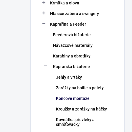
Krmítka a olova
Hlásiče záběru a swingery
Kaprařina a Feeder
Feederová bižuterie
Návazcové materiály
Karabiny a obratlíky
Kaprařská bižuterie
Jehly a vrtáky
Zarážky na boilie a pelety
Koncové montáže
Kroužky a zarážky na háčky
Rovnátka, převleky a
smršťovačky