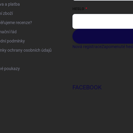
a a platba
HESLO
í zboží
ěřujeme recenze?
mační řád
dní podmínky
Nová registrace
Zapomenuté hes
nky ochrany osobních údajů
vé poukazy
FACEBOOK