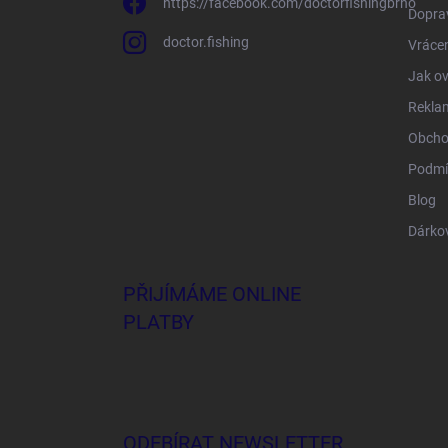
https://facebook.com/doctorfishingbrno
Doprav
doctor.fishing
Vrácen
Jak ov
Rekla
Obcho
Podmí
Blog
Dárko
PŘIJÍMÁME ONLINE
PLATBY
ODEBÍRAT NEWSLETTER