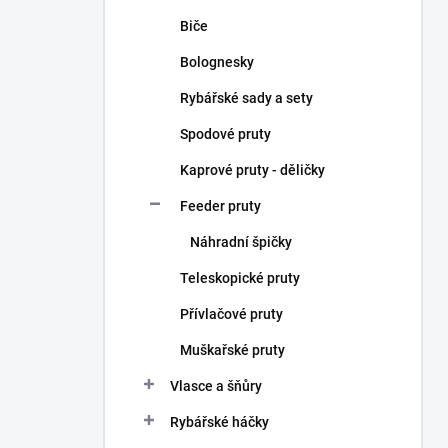
Biče
Bolognesky
Rybářské sady a sety
Spodové pruty
Kaprové pruty - děličky
Feeder pruty
Náhradní špičky
Teleskopické pruty
Přívlačové pruty
Muškařské pruty
Vlasce a šňůry
Rybářské háčky