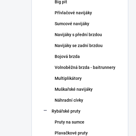
n
Big pit
n
Přívlačové navijáky
í
p
Sumcové navijáky
a
n
Navijáky s přední brzdou
e
Navijáky se zadní brzdou
l
Bojová brzda
Volnoběžná brzda - baitrunnery
Multiplikátory
Muškařské navijáky
Náhradní cívky
Rybářské pruty
Pruty na sumce
Plavačkové pruty