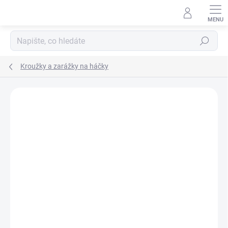
Přejít
na
obsah
Hledat
Kroužky a zarážky na háčky
Neohodnoceno
Podrobnosti hodnocení
ZNAČKA:
GIANTS FISHING