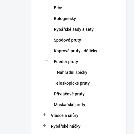
Biče
Bolognesky
Rybářské sady a sety
Spodové pruty
Kaprové pruty - děličky
Feeder pruty
Náhradní špičky
Teleskopické pruty
Přívlačové pruty
Muškařské pruty
Vlasce a šňůry
Rybářské háčky