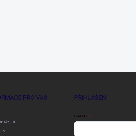
ORMACE PRO VÁS
PŘIHLÁŠENÍ
E-MAIL
prodejna
kty