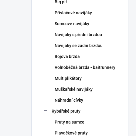
n
Big pit
n
Přívlačové navijáky
í
p
Sumcové navijáky
a
n
Navijáky s přední brzdou
e
Navijáky se zadní brzdou
l
Bojová brzda
Volnoběžná brzda - baitrunnery
Multiplikátory
Muškařské navijáky
Náhradní cívky
Rybářské pruty
Pruty na sumce
Plavačkové pruty