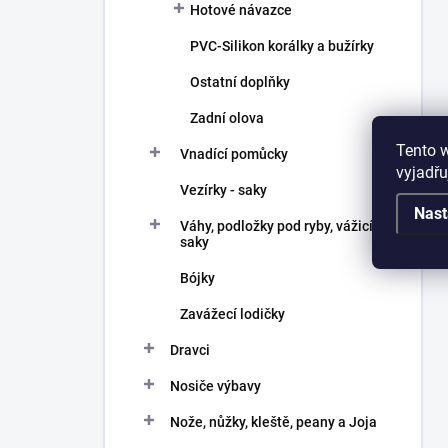
Hotové návazce
PVC-Silikon korálky a bužírky
Ostatní doplňky
Zadní olova
Tento 
Vnadící pomůcky
vyjadřu
Vezírky - saky
Nast
Váhy, podložky pod ryby, vážicí
saky
Bójky
Zavážecí lodičky
Dravci
Nosiče výbavy
Nože, nůžky, kleště, peany a Joja