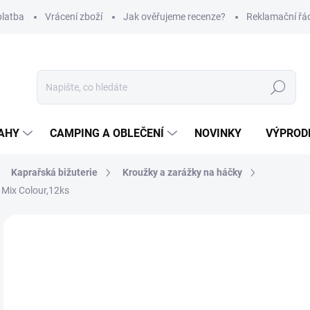
platba
Vrácení zboží
Jak ověřujeme recenze?
Reklamační řá
Hledat
AHY
CAMPING A OBLEČENÍ
NOVINKY
VÝPROD
Kaprařská bižuterie
Kroužky a zarážky na háčky
 Mix Colour,12ks
Neohodnoceno
Podrobnosti hodnocení
ZNAČKA
65
Měr
SK
cena