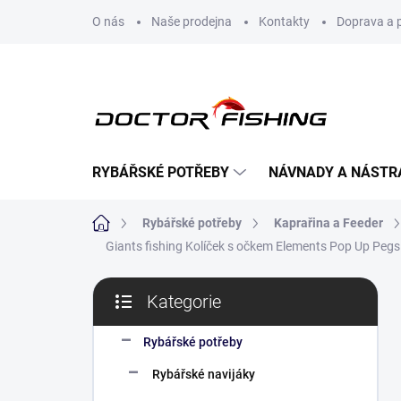
Přejít
O nás
Naše prodejna
Kontakty
Doprava a 
na
obsah
RYBÁŘSKÉ POTŘEBY
NÁVNADY A NÁSTR
Domů
Rybářské potřeby
Kaprařina a Feeder
Giants fishing Kolíček s očkem Elements Pop Up Pegs
P
Kategorie
o
Přeskočit
s
kategorie
t
Rybářské potřeby
r
Rybářské navijáky
a