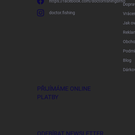
https://facebook.com/doctorfishingbrno
Doprav
doctor.fishing
Vrácen
Jak ov
Rekla
Obcho
Podmí
Blog
Dárko
PŘIJÍMÁME ONLINE
PLATBY
ODEBÍRAT NEWSLETTER