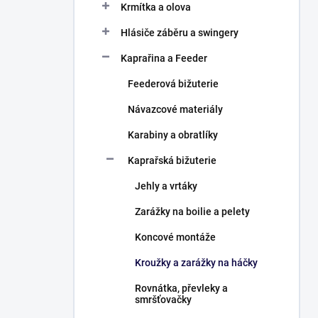
Krmítka a olova
Hlásiče záběru a swingery
Kaprařina a Feeder
Feederová bižuterie
Návazcové materiály
Karabiny a obratlíky
Kaprařská bižuterie
Jehly a vrtáky
Zarážky na boilie a pelety
Koncové montáže
Kroužky a zarážky na háčky
Rovnátka, převleky a
smršťovačky