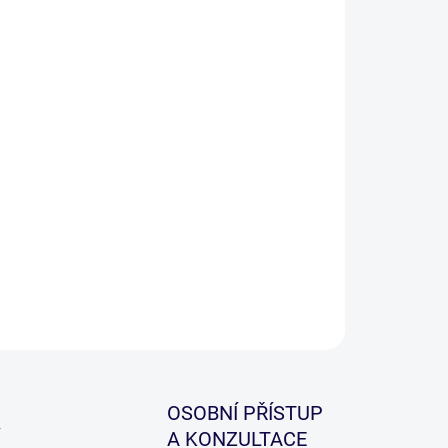
−
+
Přidat do košíku
tový kolíček s očkem, který je určený k zavrtání do
oucího boilies.
ILNÍ INFORMACE
ZEPTAT SE
HLÍDAT
OSOBNÍ PŘÍSTUP
A KONZULTACE