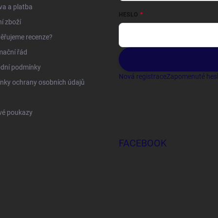
a a platba
HESLO
í zboží
ěřujeme recenze?
mační řád
dní podmínky
Nová registrace
Zapomenuté hes
nky ochrany osobních údajů
vé poukazy
FACEBOOK