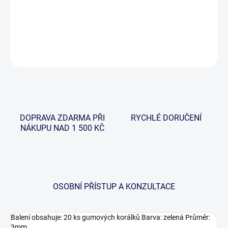
Špičkově zpracované gumové korálky, které můžete použít jako
bezpečnou zarážku na montáž.
DETAILNÍ INFORMACE
ZEPTAT SE
HLÍDAT
DOPRAVA ZDARMA PŘI
RYCHLÉ DORUČENÍ
NÁKUPU NAD 1 500 KČ
OSOBNÍ PŘÍSTUP A KONZULTACE
Balení obsahuje: 20 ks gumových korálků Barva: zelená Průměr:
3mm