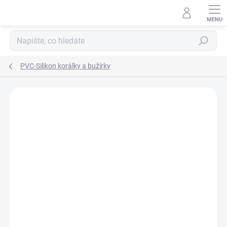
Přejít
na
obsah
Hledat
PVC-Silikon korálky a bužírky
Neohodnoceno
Podrobnosti hodnocení
ZNAČKA:
GIANTS FISHING