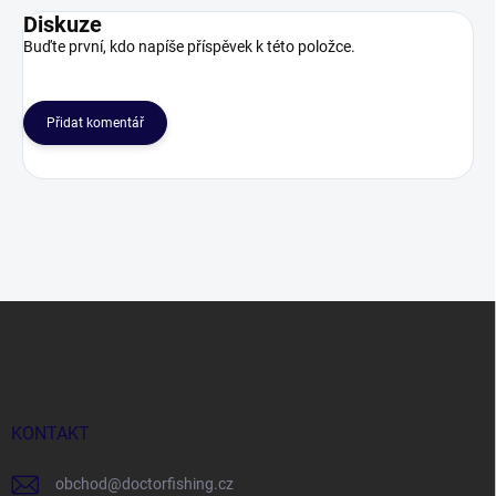
Diskuze
Buďte první, kdo napíše příspěvek k této položce.
Přidat komentář
Z
á
p
a
t
í
KONTAKT
obchod
@
doctorfishing.cz