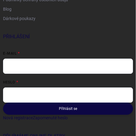
Blog
Dárkové poukazy
PŘIHLÁŠENÍ
E-MAIL
HESLO
Přihlásit se
Nová registrace
Zapomenuté heslo