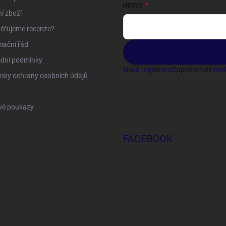
HESLO
í zboží
ěřujeme recenze?
mační řád
dní podmínky
Nová registrace
Zapomenuté hes
nky ochrany osobních údajů
vé poukazy
FACEBOOK