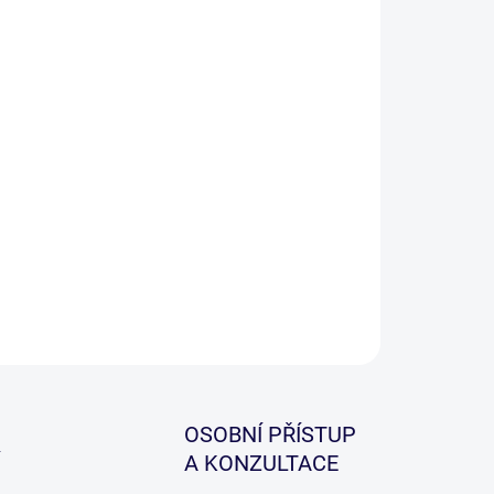
−
+
Přidat do košíku
roj k utahování uzlů/ odstranění povlaku lanka,
y. Tento ruční nastroj lze označit jako 2v1.
raňujě vrchní povlak šňůr a zárověn utahuje uzly
použití a poškození naších zubů.
ILNÍ INFORMACE
ZEPTAT SE
HLÍDAT
OSOBNÍ PŘÍSTUP
A KONZULTACE