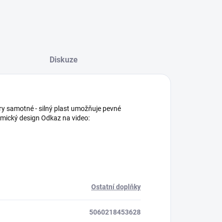
Diskuze
ůry samotné - silný plast umožňuje pevné
nomický design Odkaz na video:
Ostatní doplňky
5060218453628