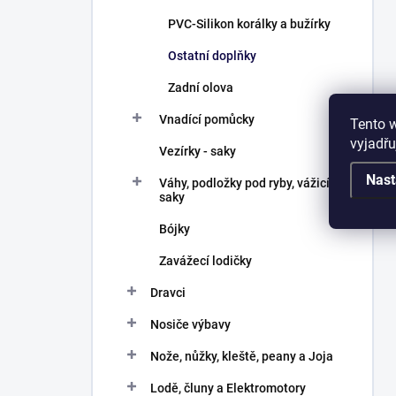
PVC-Silikon korálky a bužírky
Ostatní doplňky
Zadní olova
Vnadící pomůcky
Tento 
vyjadřu
Vezírky - saky
Nast
Váhy, podložky pod ryby, vážicí
saky
Bójky
Zavážecí lodičky
Dravci
Nosiče výbavy
Nože, nůžky, kleště, peany a Joja
Lodě, čluny a Elektromotory