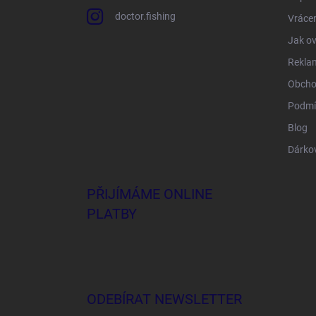
doctor.fishing
Vrácen
Jak ov
Rekla
Obcho
Podmí
Blog
Dárko
PŘIJÍMÁME ONLINE
PLATBY
ODEBÍRAT NEWSLETTER