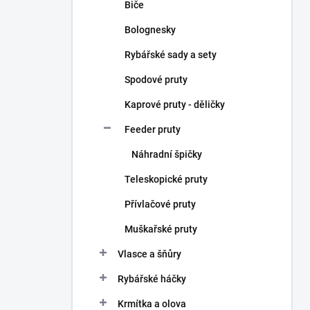
Biče
Bolognesky
Rybářské sady a sety
Spodové pruty
Kaprové pruty - děličky
Feeder pruty
Náhradní špičky
Teleskopické pruty
Přívlačové pruty
Muškařské pruty
Vlasce a šňůry
Rybářské háčky
Krmítka a olova