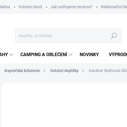
platba
Vrácení zboží
Jak ověřujeme recenze?
Reklamační řá
Hledat
AHY
CAMPING A OBLEČENÍ
NOVINKY
VÝPROD
Kaprařská bižuterie
Ostatní doplňky
Gardner Stahovač šňůr
Neohodnoceno
Podrobnosti hodnocení
ZNAČKA
1
Měr
SK
cena