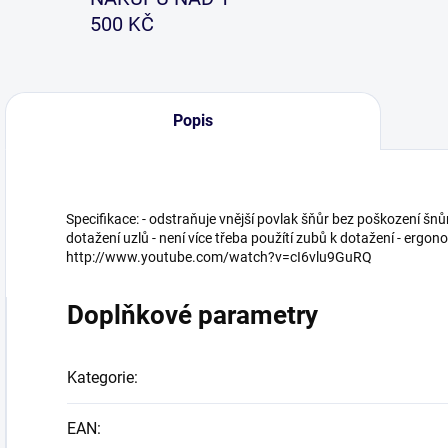
500 KČ
Popis
Specifikace: - odstraňuje vnější povlak šňůr bez poškození šn
dotažení uzlů - není více třeba použítí zubů k dotažení - ergo
http://www.youtube.com/watch?v=cI6vlu9GuRQ
Doplňkové parametry
Kategorie
:
EAN
: