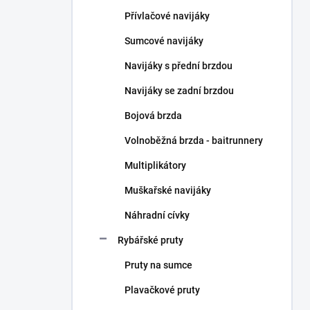
n
Přívlačové navijáky
í
p
Sumcové navijáky
a
n
Navijáky s přední brzdou
e
Navijáky se zadní brzdou
l
Bojová brzda
Volnoběžná brzda - baitrunnery
Multiplikátory
Muškařské navijáky
Náhradní cívky
Rybářské pruty
Pruty na sumce
Plavačkové pruty