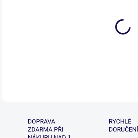
Nást
šnůr
Odst
bez 
DETA
DOPRAVA
RYCHLÉ
ZDARMA PŘI
DORUČENÍ
NÁKUPU NAD 1