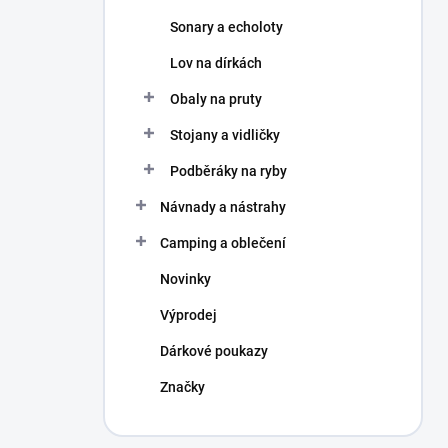
Sonary a echoloty
Lov na dírkách
Obaly na pruty
Stojany a vidličky
Podběráky na ryby
Návnady a nástrahy
Camping a oblečení
Novinky
Výprodej
Dárkové poukazy
Značky