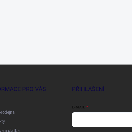
ORMACE PRO VÁS
PŘIHLÁŠENÍ
E-MAIL
prodejna
kty
a a platba