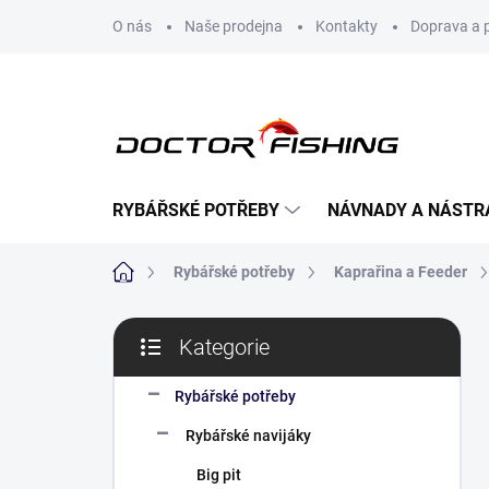
Přejít
O nás
Naše prodejna
Kontakty
Doprava a 
na
obsah
RYBÁŘSKÉ POTŘEBY
NÁVNADY A NÁSTR
Domů
Rybářské potřeby
Kaprařina a Feeder
P
Kategorie
o
Přeskočit
s
kategorie
t
Rybářské potřeby
r
Rybářské navijáky
a
n
Big pit