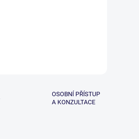
zcové rychle se potápějící převleky, které zabrání
otání návazce. Jsou vhodné při použití
hlovýměnných obratlíků.
ILNÍ INFORMACE
ZEPTAT SE
HLÍDAT
OSOBNÍ PŘÍSTUP
A KONZULTACE