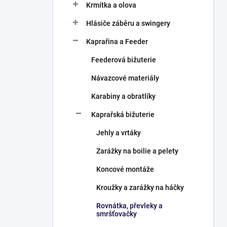
Krmítka a olova
Hlásiče záběru a swingery
Kaprařina a Feeder
Feederová bižuterie
Návazcové materiály
Karabiny a obratlíky
Kaprařská bižuterie
Jehly a vrtáky
Zarážky na boilie a pelety
Koncové montáže
Kroužky a zarážky na háčky
Rovnátka, převleky a
smršťovačky