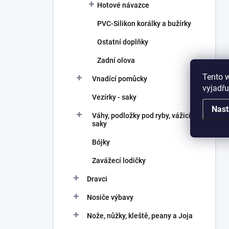
Hotové návazce
PVC-Silikon korálky a bužírky
Ostatní doplňky
Zadní olova
Tento 
Vnadící pomůcky
vyjadřu
Vezírky - saky
Nast
Váhy, podložky pod ryby, vážicí
saky
Bójky
Zavážecí lodičky
Dravci
Nosiče výbavy
Nože, nůžky, kleště, peany a Joja