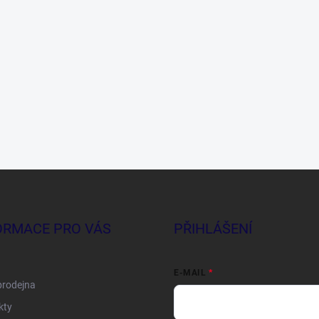
ORMACE PRO VÁS
PŘIHLÁŠENÍ
E-MAIL
prodejna
kty