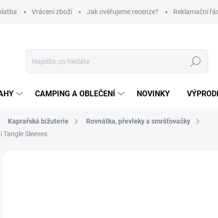
platba
Vrácení zboží
Jak ověřujeme recenze?
Reklamační řá
Hledat
AHY
CAMPING A OBLEČENÍ
NOVINKY
VÝPROD
Kaprařská bižuterie
Rovnátka, převleky a smršťovačky
 Tangle Sleeves
Neohodnoceno
Podrobnosti hodnocení
ZNAČKA
1
Měr
Z
cena