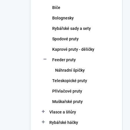
Biče
Bolognesky
Rybářské sady a sety
Spodové pruty
Kaprové pruty - děličky
Feeder pruty
Náhradní špičky
Teleskopické pruty
Přívlačové pruty
Muškařské pruty
Vlasce a šňůry
Rybářské háčky