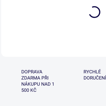
Náva
zam
ryc
DETA
DOPRAVA
RYCHLÉ
ZDARMA PŘI
DORUČENÍ
NÁKUPU NAD 1
500 KČ