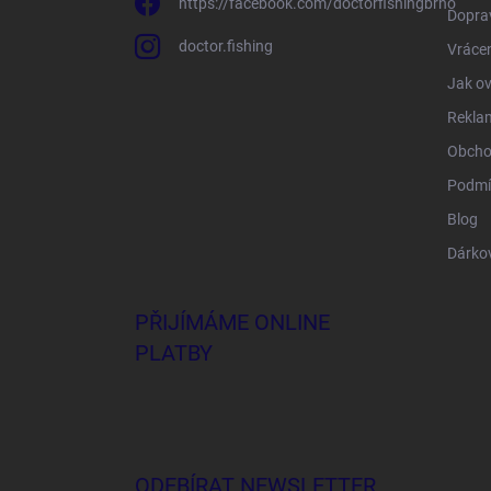
https://facebook.com/doctorfishingbrno
Doprav
doctor.fishing
Vrácen
Jak ov
Rekla
Obcho
Podmí
Blog
Dárko
PŘIJÍMÁME ONLINE
PLATBY
ODEBÍRAT NEWSLETTER