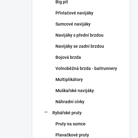
n
Big pit
n
Přívlačové navijáky
í
p
Sumcové navijáky
a
n
Navijáky s přední brzdou
e
Navijáky se zadní brzdou
l
Bojová brzda
Volnoběžná brzda - baitrunnery
Multiplikátory
Muškařské navijáky
Náhradní cívky
Rybářské pruty
Pruty na sumce
Plavačkové pruty