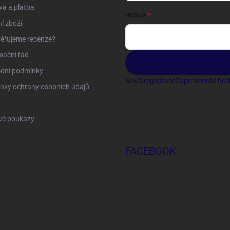
a a platba
HESLO
í zboží
ěřujeme recenze?
mační řád
dní podmínky
Nová registrace
Zapomenuté hes
nky ochrany osobních údajů
vé poukazy
FACEBOOK