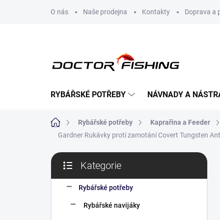
Přejít
O nás
Naše prodejna
Kontakty
Doprava a 
na
obsah
RYBÁŘSKÉ POTŘEBY
NÁVNADY A NÁSTR
Domů
Rybářské potřeby
Kaprařina a Feeder
Gardner Rukávky proti zamotání Covert Tungsten Anti
P
Kategorie
o
Přeskočit
s
kategorie
t
Rybářské potřeby
r
Rybářské navijáky
a