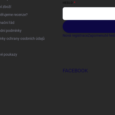
HESLO
í zboží
ěřujeme recenze?
mační řád
dní podmínky
Nová registrace
Zapomenuté hes
nky ochrany osobních údajů
vé poukazy
FACEBOOK