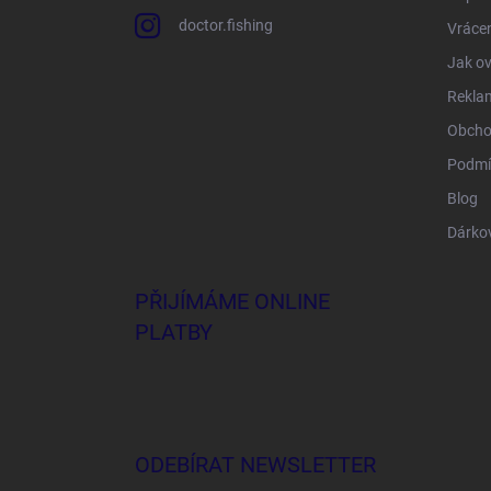
doctor.fishing
Vrácen
Jak ov
Rekla
Obcho
Podmí
Blog
Dárko
PŘIJÍMÁME ONLINE
PLATBY
ODEBÍRAT NEWSLETTER