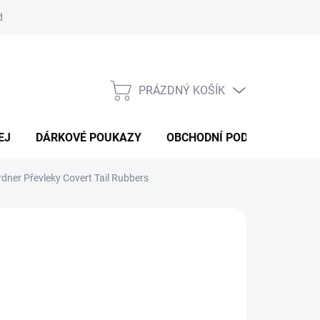
d
Obchodní podmínky
Podmínky ochrany osobních údajů
Bl
PRÁZDNÝ KOŠÍK
NÁKUPNÍ
KOŠÍK
EJ
DÁRKOVÉ POUKAZY
OBCHODNÍ PODMÍNKY
K
dner Převleky Covert Tail Rubbers
:
GARDNER
09 Kč
ná
volte variantu
: