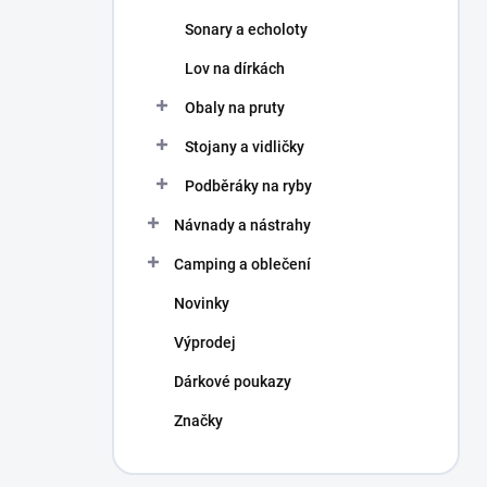
Sonary a echoloty
Lov na dírkách
Obaly na pruty
Stojany a vidličky
Podběráky na ryby
Návnady a nástrahy
Camping a oblečení
Novinky
Výprodej
Dárkové poukazy
Značky