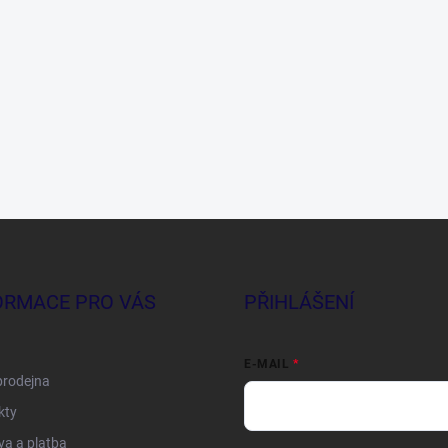
ORMACE PRO VÁS
PŘIHLÁŠENÍ
E-MAIL
prodejna
kty
a a platba