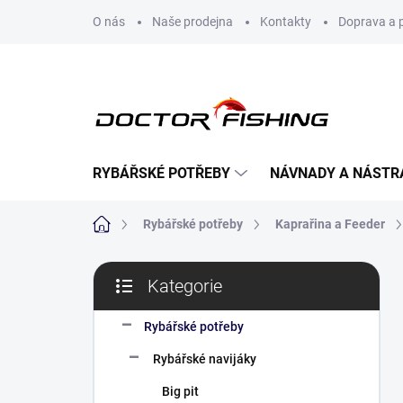
Přejít
O nás
Naše prodejna
Kontakty
Doprava a 
na
obsah
RYBÁŘSKÉ POTŘEBY
NÁVNADY A NÁSTR
Domů
Rybářské potřeby
Kaprařina a Feeder
P
Kategorie
o
Přeskočit
s
kategorie
t
Rybářské potřeby
r
Rybářské navijáky
a
n
Big pit