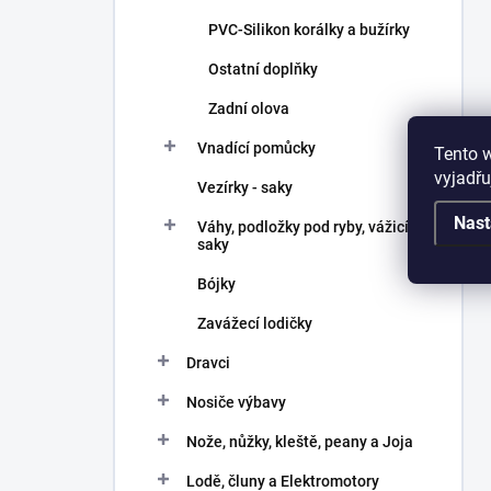
PVC-Silikon korálky a bužírky
Ostatní doplňky
Zadní olova
Vnadící pomůcky
Tento 
vyjadřu
Vezírky - saky
Nast
Váhy, podložky pod ryby, vážicí
saky
Bójky
Zavážecí lodičky
Dravci
Nosiče výbavy
Nože, nůžky, kleště, peany a Joja
Lodě, čluny a Elektromotory