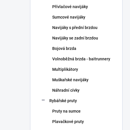
n
Přívlačové navijáky
í
p
Sumcové navijáky
a
n
Navijáky s přední brzdou
e
Navijáky se zadní brzdou
l
Bojová brzda
Volnoběžná brzda - baitrunnery
Multiplikátory
Muškařské navijáky
Náhradní cívky
Rybářské pruty
Pruty na sumce
Plavačkové pruty