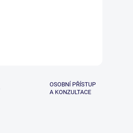
ický design s jemným zakončením a sraženými
ami zabrání zamotání, též výhodné při chytání ve
ách kde jsou ponořené překážky(stromy).
ILNÍ INFORMACE
ZEPTAT SE
HLÍDAT
OSOBNÍ PŘÍSTUP
A KONZULTACE