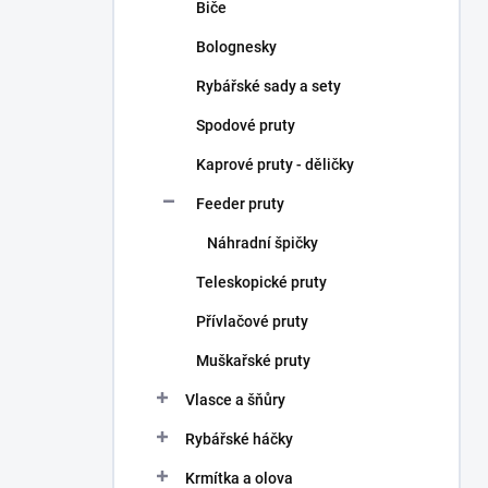
Biče
Bolognesky
Rybářské sady a sety
Spodové pruty
Kaprové pruty - děličky
Feeder pruty
Náhradní špičky
Teleskopické pruty
Přívlačové pruty
Muškařské pruty
Vlasce a šňůry
Rybářské háčky
Krmítka a olova