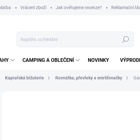
platba
Vrácení zboží
Jak ověřujeme recenze?
Reklamační řá
Hledat
AHY
CAMPING A OBLEČENÍ
NOVINKY
VÝPROD
Kaprařská bižuterie
Rovnátka, převleky a smršťovačky
Gar
Neohodnoceno
Podrobnosti hodnocení
ZNAČKA
1
Měr
Z
cena