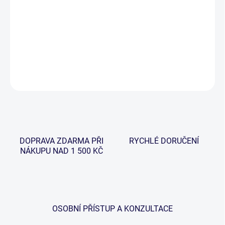
−
+
Přidat do košíku
Jednoduchá jehla se záklopkou, vybavena lisovaným úchopem v
barvě zelené.
ZEPTAT SE
HLÍDAT
DOPRAVA ZDARMA PŘI
RYCHLÉ DORUČENÍ
NÁKUPU NAD 1 500 KČ
OSOBNÍ PŘÍSTUP A KONZULTACE