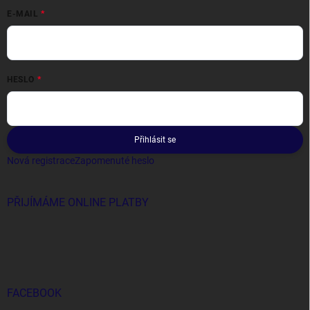
E-MAIL
HESLO
Přihlásit se
Nová registrace
Zapomenuté heslo
PŘIJÍMÁME ONLINE PLATBY
FACEBOOK