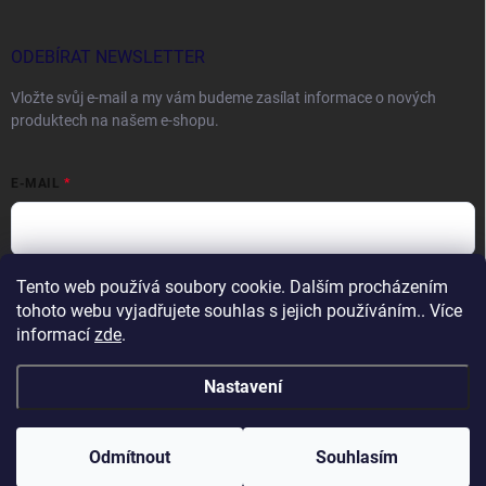
ODEBÍRAT NEWSLETTER
Vložte svůj e-mail a my vám budeme zasílat informace o nových
produktech na našem e-shopu.
E-MAIL
Tento web používá soubory cookie. Dalším procházením
Vložením e-mailu souhlasíte s
podmínkami ochrany osobních údajů
tohoto webu vyjadřujete souhlas s jejich používáním.. Více
Přihlásit se
informací
zde
.
Nastavení
Copyright 2026
DOCTORFISHING.CZ
. Všechna práva vyhrazena.
Odmítnout
Souhlasím
Vytvořil Shoptet