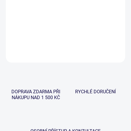
−
+
Přidat do košíku
Pevnostní závěs na zátěžku s integrovaným rychlovýměnným
obratlíkem, která je určena pro tvorbu kaprového návazce.
DETAILNÍ INFORMACE
ZEPTAT SE
HLÍDAT
DOPRAVA ZDARMA PŘI
RYCHLÉ DORUČENÍ
NÁKUPU NAD 1 500 KČ