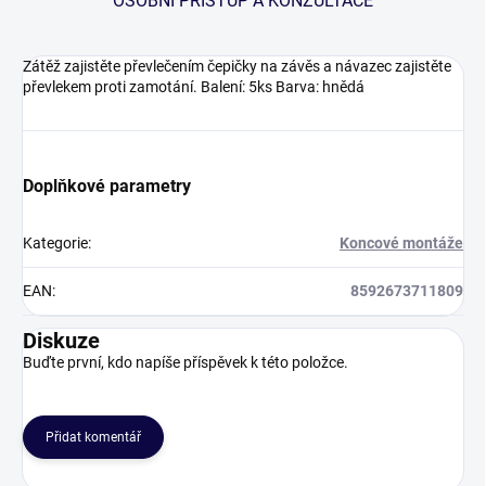
OSOBNÍ PŘÍSTUP A KONZULTACE
Zátěž zajistěte převlečením čepičky na závěs a návazec zajistěte
převlekem proti zamotání. Balení: 5ks Barva: hnědá
Doplňkové parametry
Kategorie
:
Koncové montáže
EAN
:
8592673711809
Diskuze
Buďte první, kdo napíše příspěvek k této položce.
Přidat komentář