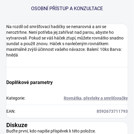
OSOBNÍ PŘÍSTUP A KONZULTACE
Na rozdíl od smršťovací hadičky se nenarovná a ani se
neroztrhne. Není potřeba jej zahřívat nad parou, abyste ho
vytvarovali. Pokud se váš háček ztupí, můžete rovnátko snadno
sundat a použít znovu. Háček s navlečeným rovnátkem
maximálně zvýší účinnost vašeho návazce. Balení: 10ks Barva:
hnědá
Doplňkové parametry
Kategorie
:
Rovnátka, převleky a smršťovačky
EAN
:
8592673711793
Diskuze
Buďte první, kdo napíše příspěvek k této položce.