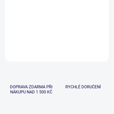
cena:
−
+
Přidat do košíku
Rovnátko, které je vhodné na háčky s delším ramínkem ve
velikostech 2, 4 a 6.
DETAILNÍ INFORMACE
ZEPTAT SE
HLÍDAT
DOPRAVA ZDARMA PŘI
RYCHLÉ DORUČENÍ
NÁKUPU NAD 1 500 KČ