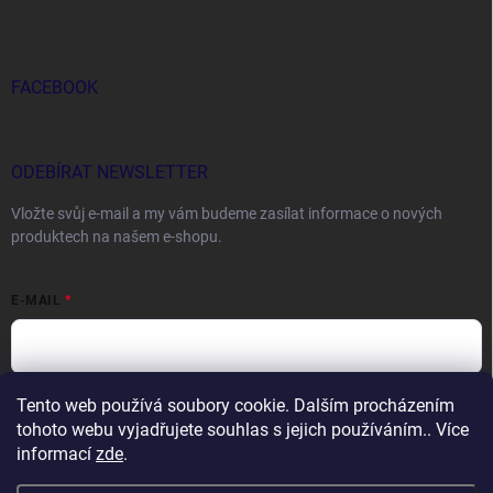
FACEBOOK
ODEBÍRAT NEWSLETTER
Vložte svůj e-mail a my vám budeme zasílat informace o nových
produktech na našem e-shopu.
E-MAIL
Tento web používá soubory cookie. Dalším procházením
Vložením e-mailu souhlasíte s
podmínkami ochrany osobních údajů
tohoto webu vyjadřujete souhlas s jejich používáním.. Více
Přihlásit se
informací
zde
.