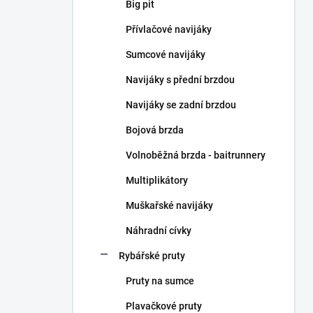
n
Big pit
n
Přívlačové navijáky
í
p
Sumcové navijáky
a
n
Navijáky s přední brzdou
e
Navijáky se zadní brzdou
l
Bojová brzda
Volnoběžná brzda - baitrunnery
Multiplikátory
Muškařské navijáky
Náhradní cívky
Rybářské pruty
Pruty na sumce
Plavačkové pruty