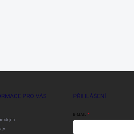
ORMACE PRO VÁS
PŘIHLÁŠENÍ
E-MAIL
prodejna
kty