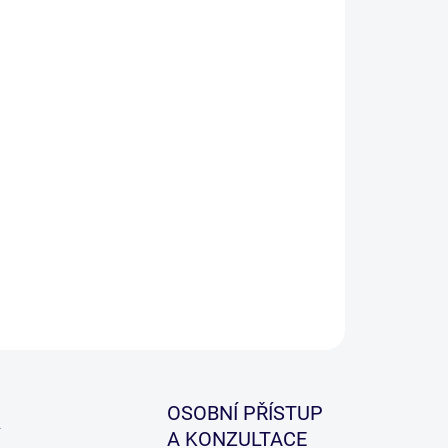
−
+
Přidat do košíku
nátko, které je vhodné na háčky s kratším ramínkem
elikostech 2, 4 a 6.
ILNÍ INFORMACE
ZEPTAT SE
HLÍDAT
OSOBNÍ PŘÍSTUP
A KONZULTACE