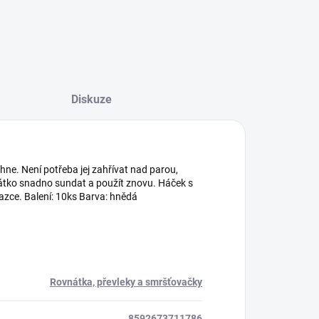
Diskuze
hne. Není potřeba jej zahřívat nad parou,
nátko snadno sundat a použít znovu. Háček s
zce. Balení: 10ks Barva: hnědá
Rovnátka, převleky a smršťovačky
8592673711786