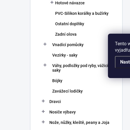
Hotové návazce
PVC-Silikon korálky a bužírky
Ostatní doplňky
Zadní olova
Tento 
Vnadící pomůcky
vyjadřu
Vezírky - saky
Nast
Váhy, podložky pod ryby, vážicí
saky
Bójky
Zavážecí lodičky
Dravci
Nosiče výbavy
Nože, nůžky, kleště, peany a Joja