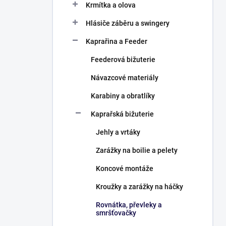
Krmítka a olova
Hlásiče záběru a swingery
Kaprařina a Feeder
Feederová bižuterie
Návazcové materiály
Karabiny a obratlíky
Kaprařská bižuterie
Jehly a vrtáky
Zarážky na boilie a pelety
Koncové montáže
Kroužky a zarážky na háčky
Rovnátka, převleky a
smršťovačky