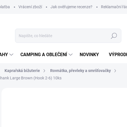
platba
Vrácení zboží
Jak ověřujeme recenze?
Reklamační řá
Hledat
AHY
CAMPING A OBLEČENÍ
NOVINKY
VÝPROD
Kaprařská bižuterie
Rovnátka, převleky a smršťovačky
 Shank Large Brown (Hook 2-6) 10ks
Neohodnoceno
Podrobnosti hodnocení
ZNAČKA
69
Měr
SK
cena