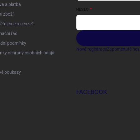
a a platba
HESLO
í zboží
ěřujeme recenze?
mační řád
dní podmínky
Nová registrace
Zapomenuté hes
nky ochrany osobních údajů
vé poukazy
FACEBOOK