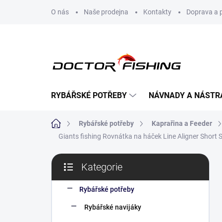
Přejít
O nás
Naše prodejna
Kontakty
Doprava a 
na
obsah
RYBÁŘSKÉ POTŘEBY
NÁVNADY A NÁSTR
Domů
Rybářské potřeby
Kaprařina a Feeder
Giants fishing Rovnátka na háček Line Aligner Short
P
Kategorie
o
Přeskočit
s
kategorie
t
Rybářské potřeby
r
Rybářské navijáky
a