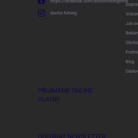
https://facebook.com/doctorfishingbrno
Doprav
doctor.fishing
Vrácen
Jak ov
Rekla
Obcho
Podmí
Blog
Dárko
PŘIJÍMÁME ONLINE
PLATBY
ODEBÍRAT NEWSLETTER