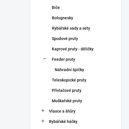
Biče
Bolognesky
Rybářské sady a sety
Spodové pruty
Kaprové pruty - děličky
Feeder pruty
Náhradní špičky
Teleskopické pruty
Přívlačové pruty
Muškařské pruty
Vlasce a šňůry
Rybářské háčky