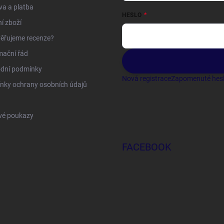
a a platba
HESLO
í zboží
ěřujeme recenze?
mační řád
dní podmínky
Nová registrace
Zapomenuté hes
nky ochrany osobních údajů
vé poukazy
FACEBOOK