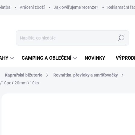
platba
Vrácení zboží
Jak ověřujeme recenze?
Reklamační řá
Hledat
AHY
CAMPING A OBLEČENÍ
NOVINKY
VÝPROD
Kaprařská bižuterie
Rovnátka, převleky a smršťovačky
n/10pc ( 20mm ) 10ks
Neohodnoceno
Podrobnosti hodnocení
ZNAČKA
45
Měr
NA
cena