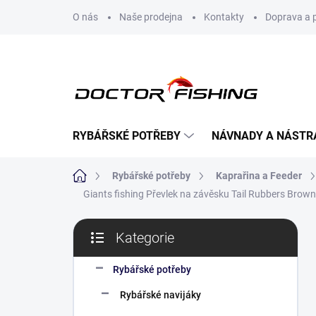
Přejít
O nás
Naše prodejna
Kontakty
Doprava a 
na
obsah
RYBÁŘSKÉ POTŘEBY
NÁVNADY A NÁSTR
Domů
Rybářské potřeby
Kaprařina a Feeder
Giants fishing Převlek na závěsku Tail Rubbers Brow
P
Kategorie
o
Přeskočit
s
kategorie
t
Rybářské potřeby
r
Rybářské navijáky
a