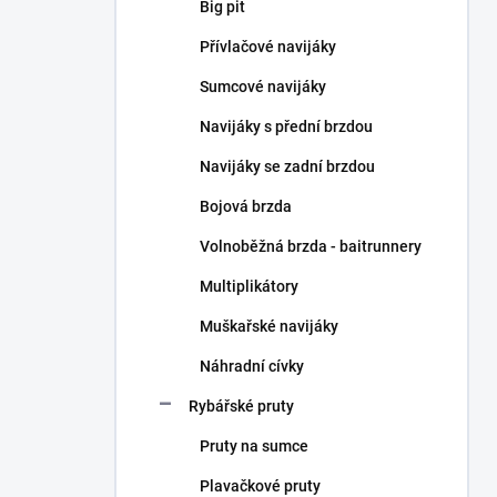
n
Big pit
n
Přívlačové navijáky
í
p
Sumcové navijáky
a
n
Navijáky s přední brzdou
e
Navijáky se zadní brzdou
l
Bojová brzda
Volnoběžná brzda - baitrunnery
Multiplikátory
Muškařské navijáky
Náhradní cívky
Rybářské pruty
Pruty na sumce
Plavačkové pruty