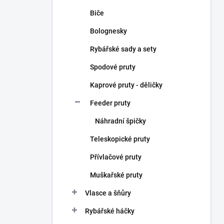
Biče
Bolognesky
Rybářské sady a sety
Spodové pruty
Kaprové pruty - děličky
Feeder pruty
Náhradní špičky
Teleskopické pruty
Přívlačové pruty
Muškařské pruty
Vlasce a šňůry
Rybářské háčky