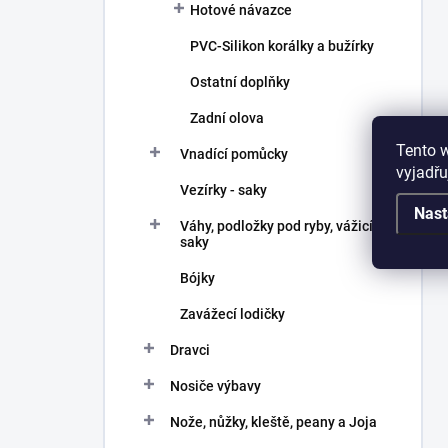
Hotové návazce
PVC-Silikon korálky a bužírky
Ostatní doplňky
Zadní olova
Tento 
Vnadící pomůcky
vyjadřu
Vezírky - saky
Nast
Váhy, podložky pod ryby, vážicí
saky
Bójky
Zavážecí lodičky
Dravci
Nosiče výbavy
Nože, nůžky, kleště, peany a Joja