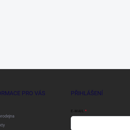
ORMACE PRO VÁS
PŘIHLÁŠENÍ
E-MAIL
prodejna
kty