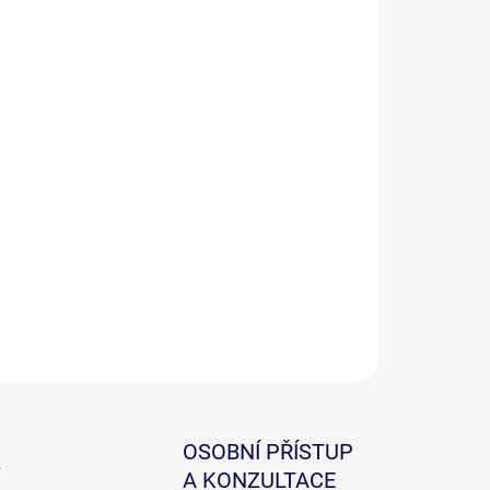
cká čepička na zajištění klipu na závěsku.
ILNÍ INFORMACE
ZEPTAT SE
HLÍDAT
OSOBNÍ PŘÍSTUP
A KONZULTACE