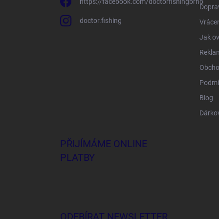
https://facebook.com/doctorfishingbrno
Doprav
doctor.fishing
Vrácen
Jak ov
Rekla
Obcho
Podmí
Blog
Dárko
PŘIJÍMÁME ONLINE
PLATBY
ODEBÍRAT NEWSLETTER