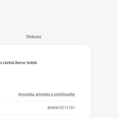
Diskuze
 ks závěsů Barva: hnědá
Rovnátka, převleky a smršťovačky
8592673711731