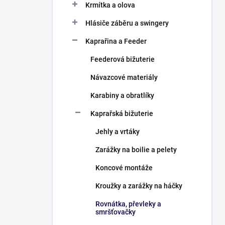
Krmítka a olova
Hlásiče záběru a swingery
Kaprařina a Feeder
Feederová bižuterie
Návazcové materiály
Karabiny a obratlíky
Kaprařská bižuterie
Jehly a vrtáky
Zarážky na boilie a pelety
Koncové montáže
Kroužky a zarážky na háčky
Rovnátka, převleky a
smršťovačky