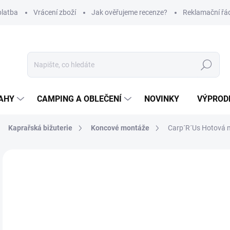
platba
Vrácení zboží
Jak ověřujeme recenze?
Reklamační řá
Hledat
AHY
CAMPING A OBLEČENÍ
NOVINKY
VÝPROD
Kaprařská bižuterie
Koncové montáže
Carp´R´Us Hotová m
Neohodnoceno
Podrobnosti hodnocení
ZNAČKA
1
Měr
Z
cena