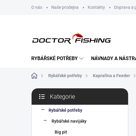
Přejít
O nás
Naše prodejna
Kontakty
Doprava a 
na
obsah
RYBÁŘSKÉ POTŘEBY
NÁVNADY A NÁSTR
Domů
Rybářské potřeby
Kaprařina a Feeder
P
Kategorie
o
Přeskočit
s
kategorie
t
Rybářské potřeby
r
Rybářské navijáky
a
n
Big pit