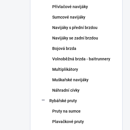
n
Přívlačové navijáky
í
p
Sumcové navijáky
a
n
Navijáky s přední brzdou
e
Navijáky se zadní brzdou
l
Bojová brzda
Volnoběžná brzda - baitrunnery
Multiplikátory
Muškařské navijáky
Náhradní cívky
Rybářské pruty
Pruty na sumce
Plavačkové pruty