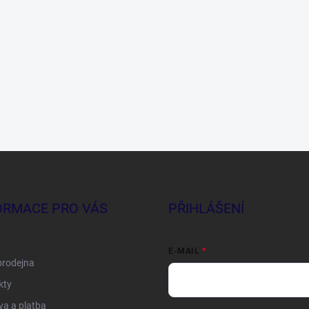
ORMACE PRO VÁS
PŘIHLÁŠENÍ
E-MAIL
prodejna
kty
a a platba