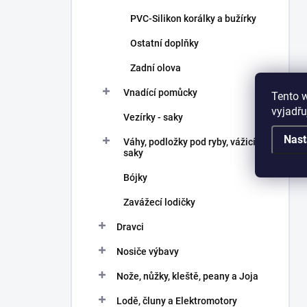
PVC-Silikon korálky a bužírky
Ostatní doplňky
Zadní olova
Vnadící pomůcky
Tento 
vyjadřu
Vezírky - saky
Nast
Váhy, podložky pod ryby, vážicí
saky
Bójky
Zavážecí lodičky
Dravci
Nosiče výbavy
Nože, nůžky, kleště, peany a Joja
Lodě, čluny a Elektromotory