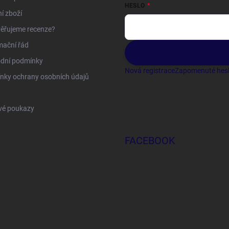
HESLO
í zboží
ěřujeme recenze?
mační řád
dní podmínky
Nová registrace
Zapomenuté hes
nky ochrany osobních údajů
vé poukazy
FACEBOOK