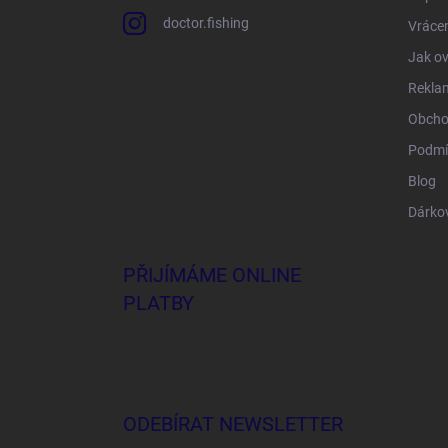
doctor.fishing
Vrácen
Jak ov
Rekla
Obcho
Podmí
Blog
Dárko
PŘIJÍMÁME ONLINE
PLATBY
ODEBÍRAT NEWSLETTER