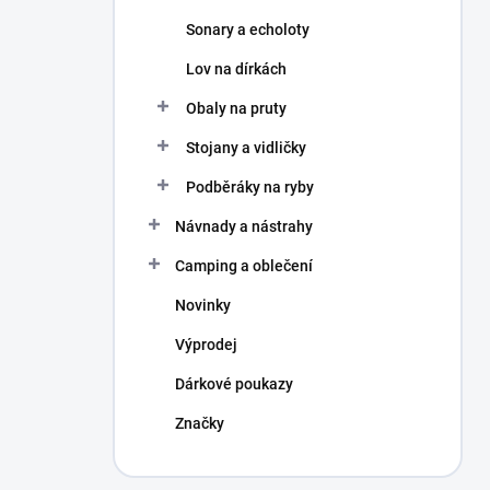
Sonary a echoloty
Lov na dírkách
Obaly na pruty
Stojany a vidličky
Podběráky na ryby
Návnady a nástrahy
Camping a oblečení
Novinky
Výprodej
Dárkové poukazy
Značky