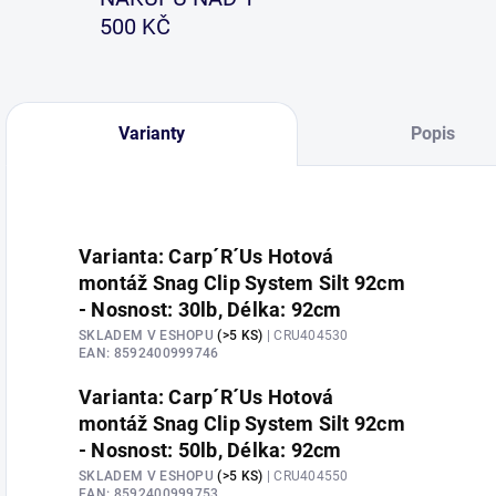
500 KČ
Varianty
Popis
Varianta: Carp´R´Us Hotová
montáž Snag Clip System Silt 92cm
- Nosnost: 30lb, Délka: 92cm
SKLADEM V ESHOPU
(>5 KS)
| CRU404530
EAN:
8592400999746
Varianta: Carp´R´Us Hotová
montáž Snag Clip System Silt 92cm
- Nosnost: 50lb, Délka: 92cm
SKLADEM V ESHOPU
(>5 KS)
| CRU404550
EAN:
8592400999753