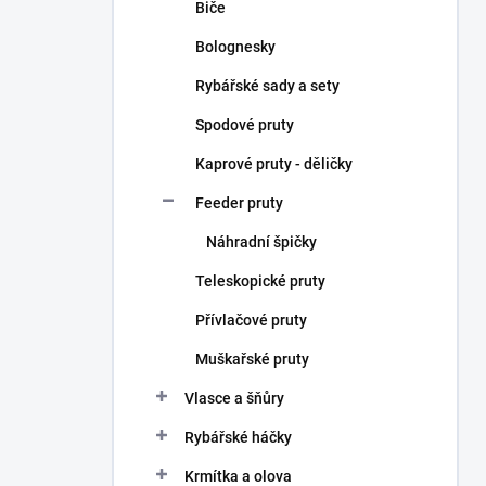
Biče
Bolognesky
Rybářské sady a sety
Spodové pruty
Kaprové pruty - děličky
Feeder pruty
Náhradní špičky
Teleskopické pruty
Přívlačové pruty
Muškařské pruty
Vlasce a šňůry
Rybářské háčky
Krmítka a olova