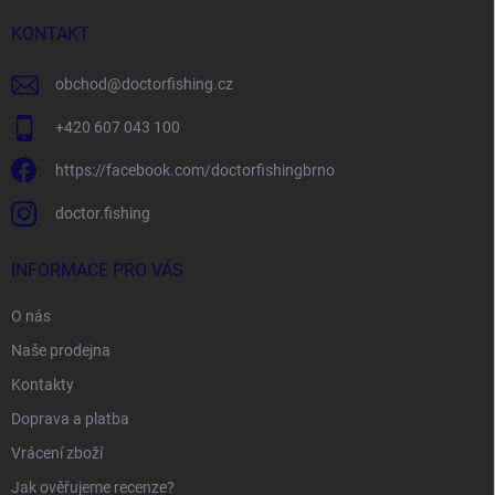
t
í
KONTAKT
obchod
@
doctorfishing.cz
+420 607 043 100
https://facebook.com/doctorfishingbrno
doctor.fishing
INFORMACE PRO VÁS
O nás
Naše prodejna
Kontakty
Doprava a platba
Vrácení zboží
Jak ověřujeme recenze?