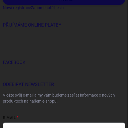
Nová registrace
Zapomenuté heslo
PŘIJÍMÁME ONLINE PLATBY
FACEBOOK
ODEBÍRAT NEWSLETTER
Vložte svůj e-mail a my vám budeme zasílat informace o nových
produktech na našem e-shopu.
E-MAIL