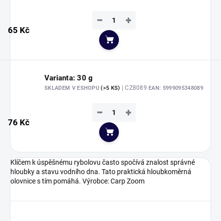
−
+
65 Kč
Do košíku
Varianta: 30 g
| CZ8089
SKLADEM V ESHOPU
(>5 KS)
EAN:
5999095348089
−
+
76 Kč
Do košíku
Klíčem k úspěšnému rybolovu často spočívá znalost správné
hloubky a stavu vodního dna. Tato praktická hloubkoměrná
olovnice s tím pomáhá. Výrobce: Carp Zoom