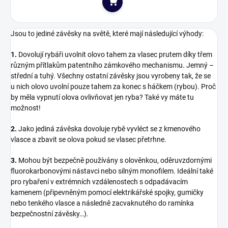
Do košíku
Jsou to jediné závěsky na světě, které mají následující výhody:
1.
Dovolují rybáři uvolnit olovo tahem za vlasec prutem díky třem
různým přítlakům patentního zámkového mechanismu. Jemný –
střední a tuhý. Všechny ostatní závěsky jsou vyrobeny tak, že se
u nich olovo uvolní pouze tahem za konec s háčkem (rybou). Proč
by měla vypnutí olova ovlivňovat jen ryba? Také vy máte tu
možnost!
2.
Jako jediná závěska dovoluje rybě vyvléct se z kmenového
vlasce a zbavit se olova pokud se vlasec přetrhne.
3.
Mohou být bezpečně používány s olověnkou, oděruvzdornými
fluorokarbonovými nástavci nebo silným monofilem. Ideální také
pro rybaření v extrémních vzdálenostech s odpadávacím
kamenem (připevněným pomocí elektrikářské spojky, gumičky
nebo tenkého vlasce a následně zacvaknutého do ramínka
bezpečnostní závěsky…).