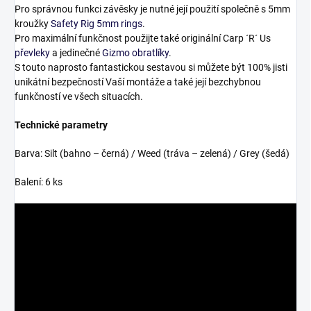
Pro správnou funkci závěsky je nutné její použití společně s 5mm
kroužky
Safety Rig 5mm rings
.
Pro maximální funkčnost použijte také originální Carp ´R´ Us
převleky
a jedinečné
Gizmo obratlíky
.
S touto naprosto fantastickou sestavou si můžete být 100% jisti
unikátní bezpečností Vaší montáže a také její bezchybnou
funkčností ve všech situacích.
Technické parametry
Barva: Silt (bahno – černá) / Weed (tráva – zelená) / Grey (šedá)
Balení: 6 ks