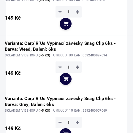
| CRU600108
SKLADEM V ESHOPU
(>5 KS)
EAN:
8592400997087
−
+
149 Kč
Do košíku
Varianta: Carp´R´Us Vypínací závěsky Snag Clip 6ks -
Barva: Weed, Balení: 6ks
| CRU600109
SKLADEM V ESHOPU
(>5 KS)
EAN:
8592400997094
−
+
149 Kč
Do košíku
Varianta: Carp´R´Us Vypínací závěsky Snag Clip 6ks -
Barva: Grey, Balení: 6ks
| CRU600110
SKLADEM V ESHOPU
(>5 KS)
EAN:
8592400007069
−
+
149 Kč