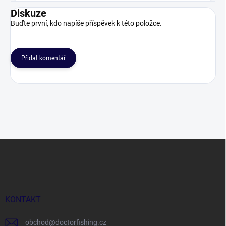
Diskuze
Buďte první, kdo napíše příspěvek k této položce.
Přidat komentář
Z
á
p
a
t
í
KONTAKT
obchod
@
doctorfishing.cz