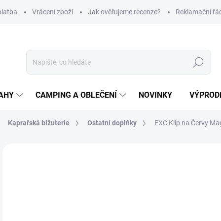
platba
Vrácení zboží
Jak ověřujeme recenze?
Reklamační řá
Hledat
AHY
CAMPING A OBLEČENÍ
NOVINKY
VÝPROD
Kaprařská bižuterie
Ostatní doplňky
EXC Klip na Červy Ma
Neohodnoceno
Podrobnosti hodnocení
ZNAČKA
49
Měr
Z
cena