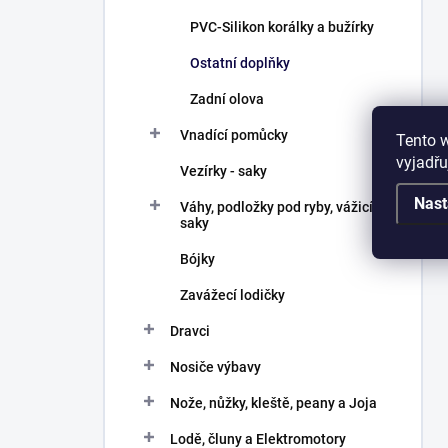
PVC-Silikon korálky a bužírky
Ostatní doplňky
Zadní olova
Vnadící pomůcky
Tento 
vyjadřu
Vezírky - saky
Nast
Váhy, podložky pod ryby, vážicí
saky
Bójky
Zavážecí lodičky
Dravci
Nosiče výbavy
Nože, nůžky, kleště, peany a Joja
Lodě, čluny a Elektromotory