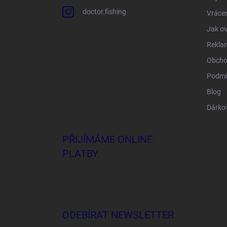
doctor.fishing
Vrácen
Jak ov
Rekla
Obcho
Podmí
Blog
Dárko
PŘIJÍMÁME ONLINE
PLATBY
ODEBÍRAT NEWSLETTER