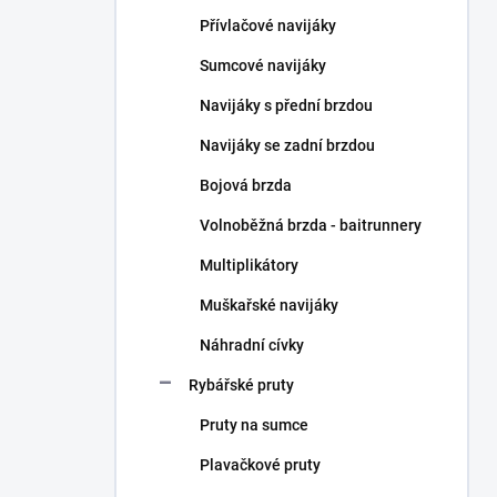
n
Přívlačové navijáky
í
p
Sumcové navijáky
a
n
Navijáky s přední brzdou
e
Navijáky se zadní brzdou
l
Bojová brzda
Volnoběžná brzda - baitrunnery
Multiplikátory
Muškařské navijáky
Náhradní cívky
Rybářské pruty
Pruty na sumce
Plavačkové pruty