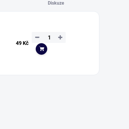
Diskuze
−
+
49 Kč
Do košíku