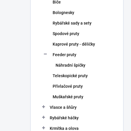
Biče
Bolognesky
Rybářské sady a sety
Spodové pruty
Kaprové pruty - děličky
Feeder pruty
Náhradní špičky
Teleskopické pruty
Přívlačové pruty
Muškařské pruty
Vlasce a šňůry
Rybářské háčky
Krmítka a olova