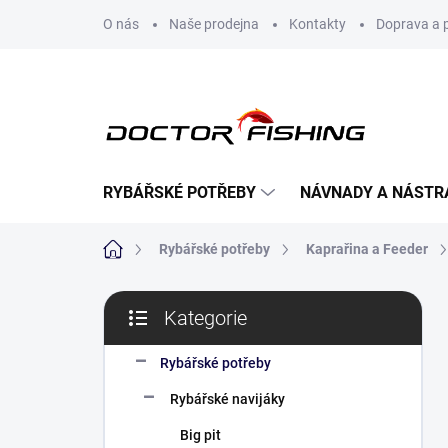
Přejít
O nás
Naše prodejna
Kontakty
Doprava a 
na
obsah
RYBÁŘSKÉ POTŘEBY
NÁVNADY A NÁSTR
Domů
Rybářské potřeby
Kaprařina a Feeder
P
Kategorie
o
Přeskočit
s
kategorie
t
Rybářské potřeby
r
Rybářské navijáky
a
n
Big pit