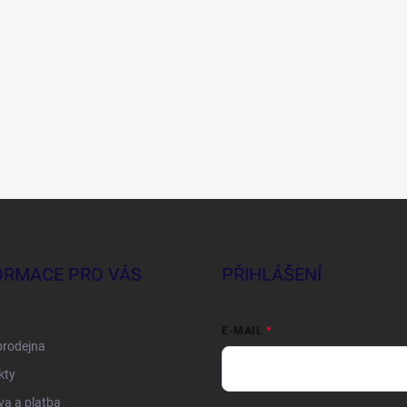
ORMACE PRO VÁS
PŘIHLÁŠENÍ
E-MAIL
prodejna
kty
a a platba