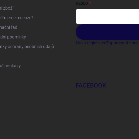
HESLO
í zboží
ěřujeme recenze?
mační řád
dní podmínky
Nová registrace
Zapomenuté hes
nky ochrany osobních údajů
vé poukazy
FACEBOOK