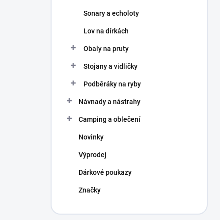
Sonary a echoloty
Lov na dírkách
Obaly na pruty
Stojany a vidličky
Podběráky na ryby
Návnady a nástrahy
Camping a oblečení
Novinky
Výprodej
Dárkové poukazy
Značky