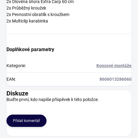
2x Olověná šňůra Extra Carp 60 cm
2x Průběžný kroužek
2x Pevnostní obratlík s kroužkem
2x Multiclip karabinka
Doplňkové parametry
Kategorie
:
Koncové montáže
EAN
:
8606013286060
Diskuze
Buďte první, kdo napíše příspěvek k této položce.
Přidat komentář