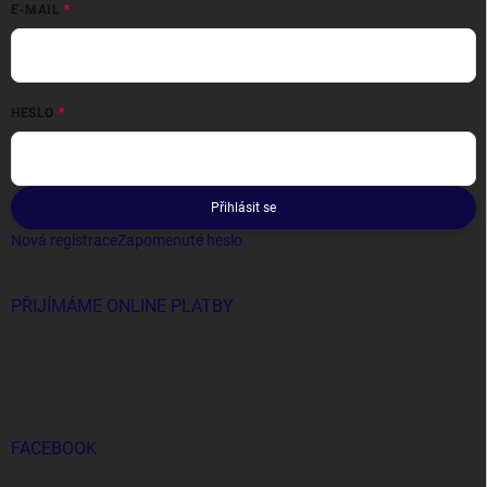
E-MAIL
HESLO
Přihlásit se
Nová registrace
Zapomenuté heslo
PŘIJÍMÁME ONLINE PLATBY
FACEBOOK