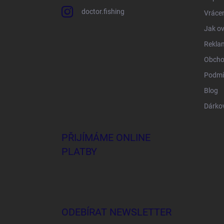
doctor.fishing
Vrácen
Jak ov
Rekla
Obcho
Podmí
Blog
Dárko
PŘIJÍMÁME ONLINE
PLATBY
ODEBÍRAT NEWSLETTER