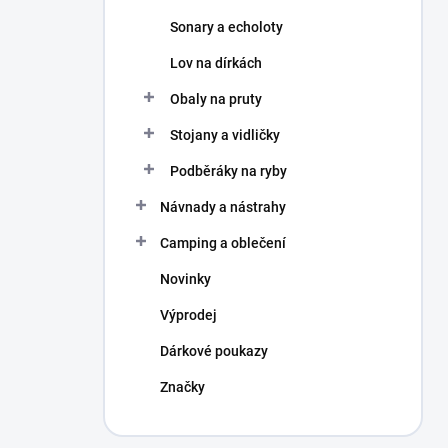
Sonary a echoloty
Lov na dírkách
Obaly na pruty
Stojany a vidličky
Podběráky na ryby
Návnady a nástrahy
Camping a oblečení
Novinky
Výprodej
Dárkové poukazy
Značky