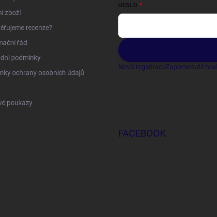
HESLO
í zboží
ěřujeme recenze?
mační řád
dní podmínky
Nová registrace
Zapomenuté hes
nky ochrany osobních údajů
vé poukazy
FACEBOOK