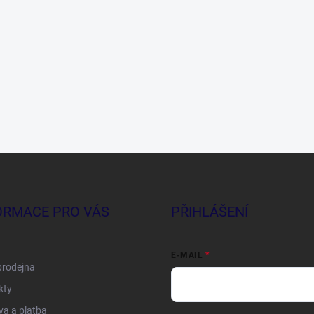
ORMACE PRO VÁS
PŘIHLÁŠENÍ
E-MAIL
prodejna
kty
a a platba