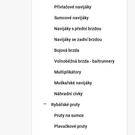
n
Přívlačové navijáky
í
p
Sumcové navijáky
a
n
Navijáky s přední brzdou
e
Navijáky se zadní brzdou
l
Bojová brzda
Volnoběžná brzda - baitrunnery
Multiplikátory
Muškařské navijáky
Náhradní cívky
Rybářské pruty
Pruty na sumce
Plavačkové pruty