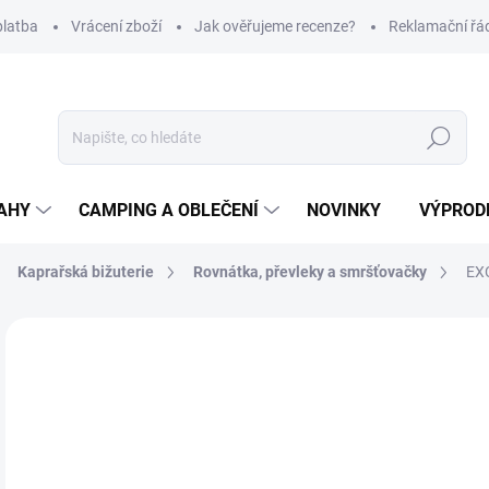
platba
Vrácení zboží
Jak ověřujeme recenze?
Reklamační řá
Hledat
AHY
CAMPING A OBLEČENÍ
NOVINKY
VÝPROD
Kaprařská bižuterie
Rovnátka, převleky a smršťovačky
EXC
Neohodnoceno
Podrobnosti hodnocení
ZNAČKA
39
Měr
Z
cena