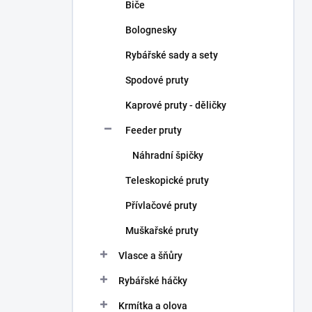
Biče
Bolognesky
Rybářské sady a sety
Spodové pruty
Kaprové pruty - děličky
Feeder pruty
Náhradní špičky
Teleskopické pruty
Přívlačové pruty
Muškařské pruty
Vlasce a šňůry
Rybářské háčky
Krmítka a olova