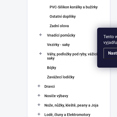
PVC-Silikon korálky a bužírky
Ostatní doplňky
Zadní olova
Vnadící pomůcky
Tento 
vyjadřu
Vezírky - saky
Nast
Váhy, podložky pod ryby, vážicí
saky
Bójky
Zavážecí lodičky
Dravci
Nosiče výbavy
Nože, nůžky, kleště, peany a Joja
Lodě, čluny a Elektromotory