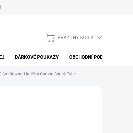
d
Obchodní podmínky
Podmínky ochrany osobních údajů
Bl
PRÁZDNÝ KOŠÍK
NÁKUPNÍ
KOŠÍK
EJ
DÁRKOVÉ POUKAZY
OBCHODNÍ PODMÍNKY
K
 Smršťovací Hadička Camou Shrink Tube
:
EXTRA CARP
 Kč
ná
volte variantu
: