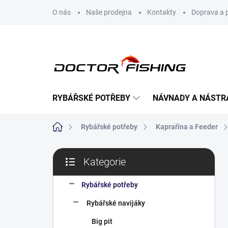
Přejít
O nás
Naše prodejna
Kontakty
Doprava a 
na
obsah
RYBÁŘSKÉ POTŘEBY
NÁVNADY A NÁSTR
Domů
Rybářské potřeby
Kaprařina a Feeder
P
Kategorie
o
Přeskočit
s
kategorie
t
Rybářské potřeby
r
Rybářské navijáky
a
n
Big pit