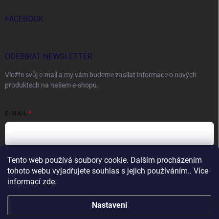
FACEBOOK
ODEBÍRAT NEWSLETTER
Vložte svůj e-mail a my vám budeme zasílat informace o nových
produktech na našem e-shopu.
E-MAIL
Tento web používá soubory cookie. Dalším procházením
Vložením e-mailu souhlasíte s
podmínkami ochrany osobních údajů
tohoto webu vyjadřujete souhlas s jejich používáním.. Více
Přihlásit se
informací
zde
.
Nastavení