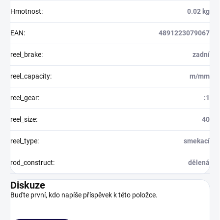
Hmotnost
:
0.02 kg
EAN
:
4891223079067
reel_brake
:
zadní
reel_capacity
:
m/mm
reel_gear
:
:1
reel_size
:
40
reel_type
:
smekací
rod_construct
:
dělená
Diskuze
Buďte první, kdo napíše příspěvek k této položce.