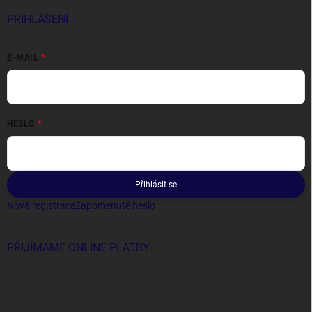
PŘIHLÁŠENÍ
E-MAIL
HESLO
Přihlásit se
Nová registrace
Zapomenuté heslo
PŘIJÍMÁME ONLINE PLATBY