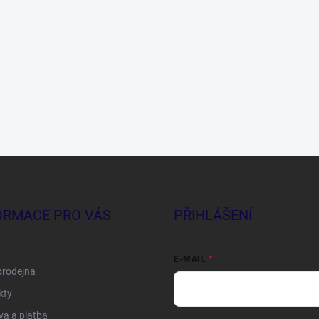
ORMACE PRO VÁS
PŘIHLÁŠENÍ
E-MAIL
prodejna
kty
a a platba