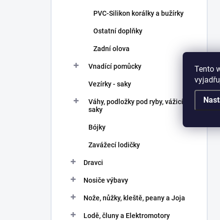
PVC-Silikon korálky a bužírky
Ostatní doplňky
Zadní olova
Vnadící pomůcky
Tento 
vyjadřu
Vezírky - saky
Nast
Váhy, podložky pod ryby, vážicí
saky
Bójky
Zavážecí lodičky
Dravci
Nosiče výbavy
Nože, nůžky, kleště, peany a Joja
Lodě, čluny a Elektromotory