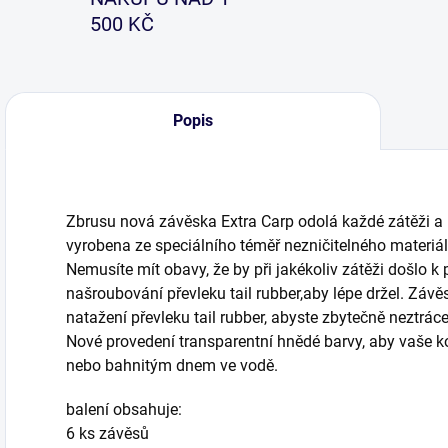
500 KČ
Popis
Zbrusu nová závěska Extra Carp odolá každé zátěži a
vyrobena ze speciálního téměř nezničitelného materiál
Nemusíte mít obavy, že by při jakékoliv zátěži došlo k
našroubování převleku tail rubber,aby lépe držel. Zá
natažení převleku tail rubber, abyste zbytečně neztrác
Nové provedení transparentní hnědé barvy, aby vaše k
nebo bahnitým dnem ve vodě.
balení obsahuje:
6 ks závěsů