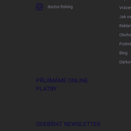
doctor.fishing
Vrácen
Jak ov
Rekla
Obcho
Podmí
Blog
Dárko
PŘIJÍMÁME ONLINE
PLATBY
ODEBÍRAT NEWSLETTER