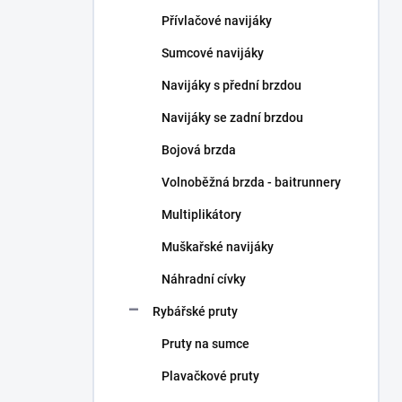
n
Přívlačové navijáky
í
p
Sumcové navijáky
a
n
Navijáky s přední brzdou
e
Navijáky se zadní brzdou
l
Bojová brzda
Volnoběžná brzda - baitrunnery
Multiplikátory
Muškařské navijáky
Náhradní cívky
Rybářské pruty
Pruty na sumce
Plavačkové pruty