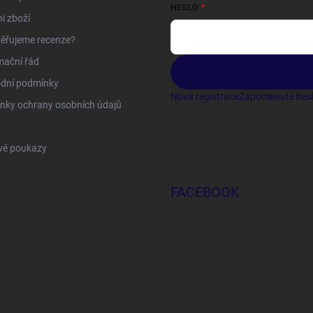
HESLO
í zboží
ěřujeme recenze?
mační řád
dní podmínky
Nová registrace
Zapomenuté hes
nky ochrany osobních údajů
vé poukazy
FACEBOOK