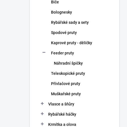
Biče
Bolognesky
Rybářské sady a sety
Spodové pruty
Kaprové pruty - děličky
Feeder pruty
Náhradní špičky
Teleskopické pruty
Přívlačové pruty
Muškařské pruty
Vlasce a šňůry
Rybářské háčky
Krmítka a olova