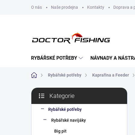
Přejít
O nás
Naše prodejna
Kontakty
Doprava a 
na
obsah
RYBÁŘSKÉ POTŘEBY
NÁVNADY A NÁSTR
Domů
Rybářské potřeby
Kaprařina a Feeder
P
Kategorie
o
Přeskočit
s
kategorie
t
Rybářské potřeby
r
Rybářské navijáky
a
n
Big pit