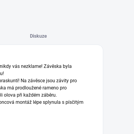
Diskuze
 nikdy vás nezklame! Závěska byla
u!
 praskuntí! Na závěsce jsou závity pro
věska má prodloužené rameno pro
eli olova při každém záběru.
oncová montáž lépe splynula s písčitým