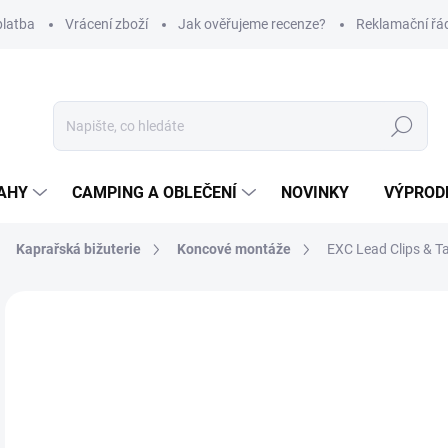
platba
Vrácení zboží
Jak ověřujeme recenze?
Reklamační řá
Hledat
AHY
CAMPING A OBLEČENÍ
NOVINKY
VÝPROD
Kaprařská bižuterie
Koncové montáže
EXC Lead Clips & Ta
Neohodnoceno
Podrobnosti hodnocení
ZNAČKA
39
Měr
NA
cena