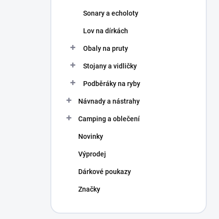
Sonary a echoloty
Lov na dírkách
Obaly na pruty
Stojany a vidličky
Podběráky na ryby
Návnady a nástrahy
Camping a oblečení
Novinky
Výprodej
Dárkové poukazy
Značky