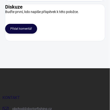
Diskuze
Buďte první, kdo napíše příspěvek k této položce.
Přidat komentář
Z
á
p
a
t
í
KONTAKT
obchod
@
doctorfishing.cz