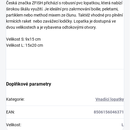
Česká značka ZFISH přichází s robusní pvc lopatkou, která nabízí
širokou škálu využití. Je ideální pro zakrmování boilie, peletami,
partiklem nebo method mixem ze člunu. Taktéž vhodné pro plnění
krmících raket nebo zavážecí lodičky. Lopatka je dostupná ve
dvou velikostech a je vybavena odtokovými otvory.
Velikost S: 9x15 cm
Velikost L: 15x20 cm
Doplňkové parametry
Kategorie
:
Vnadící lopatky
EAN
:
8506156046371
Velikost
:
L