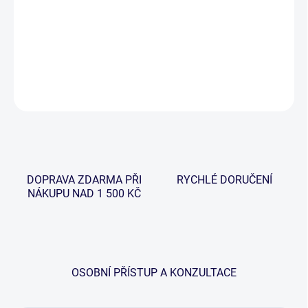
−
+
Přidat do košíku
DETAILNÍ INFORMACE
ZEPTAT SE
HLÍDAT
DOPRAVA ZDARMA PŘI
RYCHLÉ DORUČENÍ
NÁKUPU NAD 1 500 KČ
OSOBNÍ PŘÍSTUP A KONZULTACE