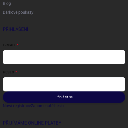
Blog
Dárkové poukazy
PŘIHLÁŠENÍ
E-MAIL
HESLO
Přihlásit se
Nová registrace
Zapomenuté heslo
PŘIJÍMÁME ONLINE PLATBY