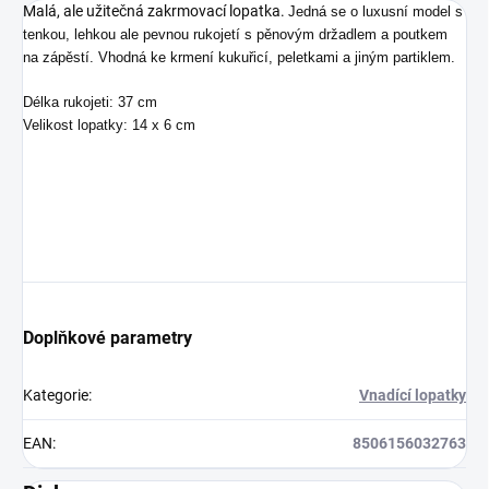
Malá, ale užitečná zakrmovací lopatka.
Jedná se o luxusní model s
tenkou, lehkou ale pevnou rukojetí s pěnovým držadlem a poutkem
na zápěstí. Vhodná ke krmení kukuřicí, peletkami a jiným partiklem.
Délka rukojeti: 37 cm
Velikost lopatky: 14 x 6 cm
Doplňkové parametry
Kategorie
:
Vnadící lopatky
EAN
:
8506156032763