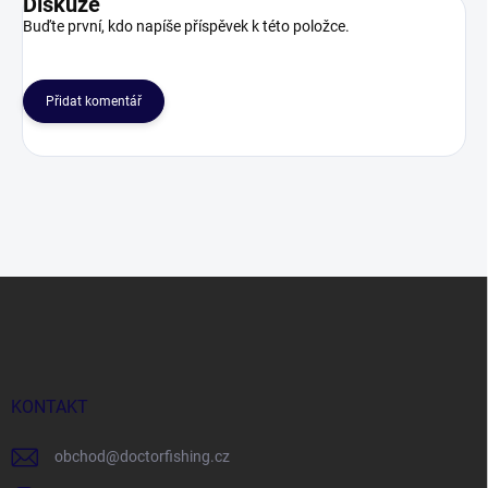
Diskuze
Buďte první, kdo napíše příspěvek k této položce.
Přidat komentář
Z
á
p
a
t
í
KONTAKT
obchod
@
doctorfishing.cz