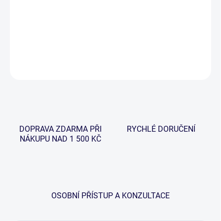
−
+
Přidat do košíku
DETAILNÍ INFORMACE
ZEPTAT SE
HLÍDAT
DOPRAVA ZDARMA PŘI
RYCHLÉ DORUČENÍ
NÁKUPU NAD 1 500 KČ
OSOBNÍ PŘÍSTUP A KONZULTACE