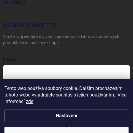
FACEBOOK
ODEBÍRAT NEWSLETTER
Vložte svůj e-mail a my vám budeme zasílat informace o nových
produktech na našem e-shopu.
E-MAIL
Tento web používá soubory cookie. Dalším procházením
Vložením e-mailu souhlasíte s
podmínkami ochrany osobních údajů
tohoto webu vyjadřujete souhlas s jejich používáním.. Více
Přihlásit se
informací
zde
.
Nastavení
Copyright 2026
DOCTORFISHING.CZ
. Všechna práva vyhrazena.