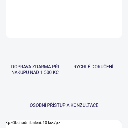
−
+
Přidat do košíku
DETAILNÍ INFORMACE
ZEPTAT SE
HLÍDAT
DOPRAVA ZDARMA PŘI
RYCHLÉ DORUČENÍ
NÁKUPU NAD 1 500 KČ
OSOBNÍ PŘÍSTUP A KONZULTACE
<p>Obchodní balení: 10 ks</p>