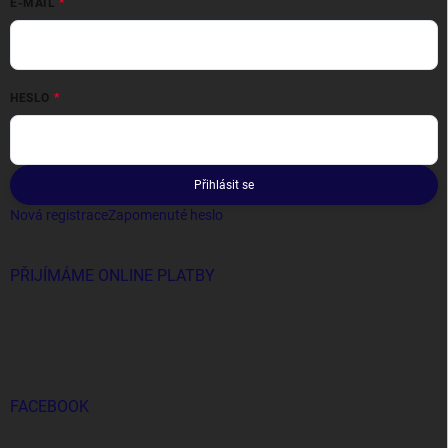
E-MAIL
HESLO
Přihlásit se
Nová registrace
Zapomenuté heslo
PŘIJÍMÁME ONLINE PLATBY
FACEBOOK