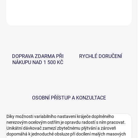
DETAILNÍ INFORMACE
ZEPTAT SE
HLÍDAT
DOPRAVA ZDARMA PŘI
RYCHLÉ DORUČENÍ
NÁKUPU NAD 1 500 KČ
OSOBNÍ PŘÍSTUP A KONZULTACE
Díky možnosti variabilního nastavení kráječe doplněného
nerezovým ocelovým ostřím je opravdu radostí s ním pracovat.
Unikátní dávkovač zamezí zbytečnému plýtvání a zároveň
dopomáhá k jednoduché obsluze při docílení malých masových