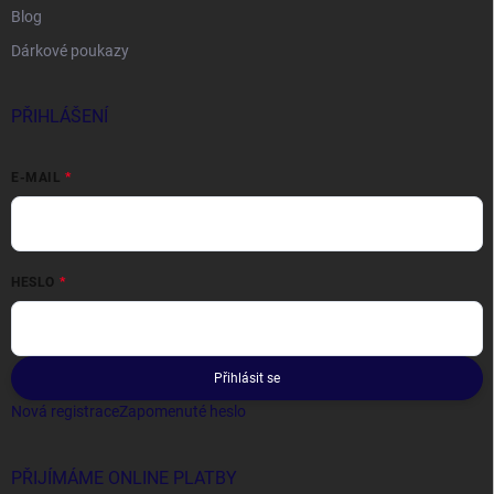
Blog
Dárkové poukazy
PŘIHLÁŠENÍ
E-MAIL
HESLO
Přihlásit se
Nová registrace
Zapomenuté heslo
PŘIJÍMÁME ONLINE PLATBY