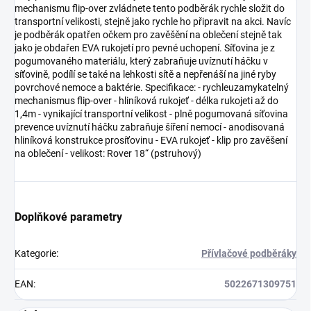
mechanismu flip-over zvládnete tento podběrák rychle složit do
transportní velikosti, stejně jako rychle ho připravit na akci. Navíc
je podběrák opatřen očkem pro zavěšění na oblečení stejně tak
jako je obdařen EVA rukojetí pro pevné uchopení. Síťovina je z
pogumovaného materiálu, který zabraňuje uvíznutí háčku v
síťovině, podílí se také na lehkosti sítě a nepřenáší na jiné ryby
povrchové nemoce a baktérie. Specifikace: - rychleuzamykatelný
mechanismus flip-over - hliníková rukojeť - délka rukojeti až do
1,4m - vynikající transportní velikost - plně pogumovaná síťovina
prevence uvíznutí háčku zabraňuje šíření nemocí - anodisovaná
hliníková konstrukce prosíťovinu - EVA rukojeť - klip pro zavěšení
na oblečení - velikost: Rover 18“ (pstruhový)
Doplňkové parametry
Kategorie
:
Přívlačové podběráky
EAN
:
5022671309751