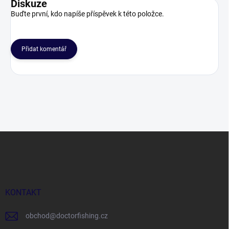
Diskuze
Buďte první, kdo napíše příspěvek k této položce.
Přidat komentář
Z
á
p
a
t
í
KONTAKT
obchod
@
doctorfishing.cz