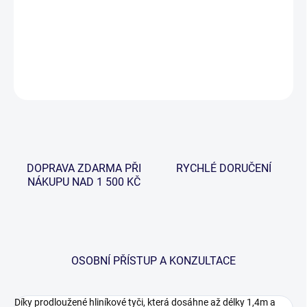
rybáře, kde rychlý přesun je podmínkou pro úspešný rybolov.
Jednoduchý pro přepravu. Nové logo!
DETAILNÍ INFORMACE
ZEPTAT SE
HLÍDAT
DOPRAVA ZDARMA PŘI
RYCHLÉ DORUČENÍ
NÁKUPU NAD 1 500 KČ
OSOBNÍ PŘÍSTUP A KONZULTACE
Díky prodloužené hliníkové tyči, která dosáhne až délky 1,4m a