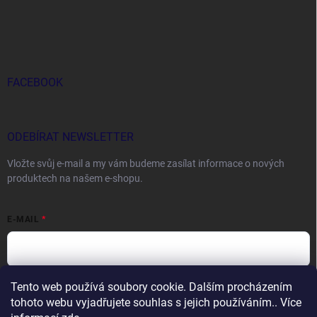
FACEBOOK
ODEBÍRAT NEWSLETTER
Vložte svůj e-mail a my vám budeme zasílat informace o nových
produktech na našem e-shopu.
E-MAIL
Tento web používá soubory cookie. Dalším procházením
Vložením e-mailu souhlasíte s
podmínkami ochrany osobních údajů
tohoto webu vyjadřujete souhlas s jejich používáním.. Více
Přihlásit se