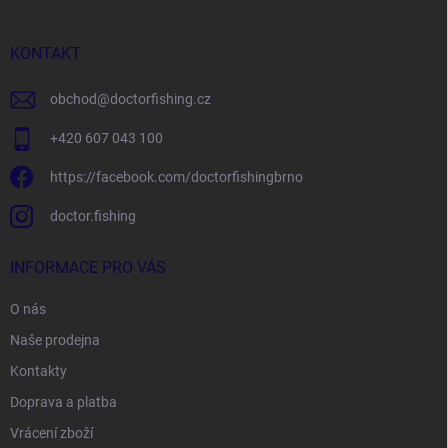
a
t
í
KONTAKT
obchod
@
doctorfishing.cz
+420 607 043 100
https://facebook.com/doctorfishingbrno
doctor.fishing
INFORMACE PRO VÁS
O nás
Naše prodejna
Kontakty
Doprava a platba
Vrácení zboží