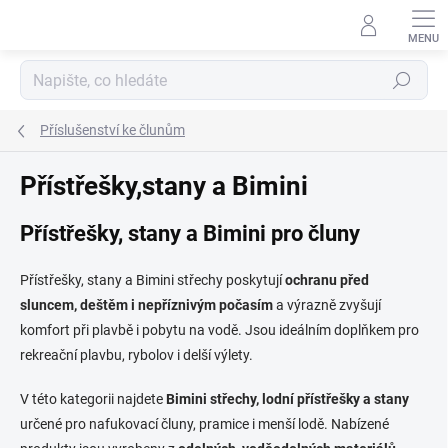
Přejít
na
obsah
Hledat
Příslušenství ke člunům
Přístřešky,stany a Bimini
Přístřešky, stany a Bimini pro čluny
Přístřešky, stany a Bimini střechy poskytují
ochranu před
sluncem, deštěm i nepříznivým počasím
a výrazně zvyšují
komfort při plavbě i pobytu na vodě. Jsou ideálním doplňkem pro
rekreační plavbu, rybolov i delší výlety.
V této kategorii najdete
Bimini střechy, lodní přístřešky a stany
určené pro nafukovací čluny, pramice i menší lodě. Nabízené