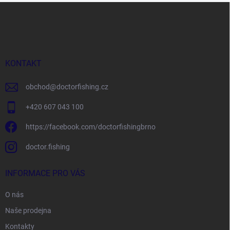
Z
á
p
a
t
í
KONTAKT
obchod
@
doctorfishing.cz
+420 607 043 100
https://facebook.com/doctorfishingbrno
doctor.fishing
INFORMACE PRO VÁS
O nás
Naše prodejna
Kontakty