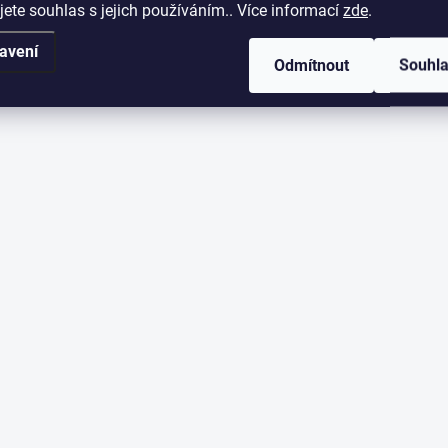
jete souhlas s jejich používáním.. Více informací
zde
.
avení
Odmítnout
Souhl