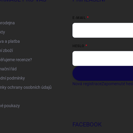
E-MAIL
prodejna
kty
a a platba
HESLO
í zboží
ěřujeme recenze?
mační řád
dní podmínky
Nová registrace
Zapomenuté hes
nky ochrany osobních údajů
vé poukazy
FACEBOOK