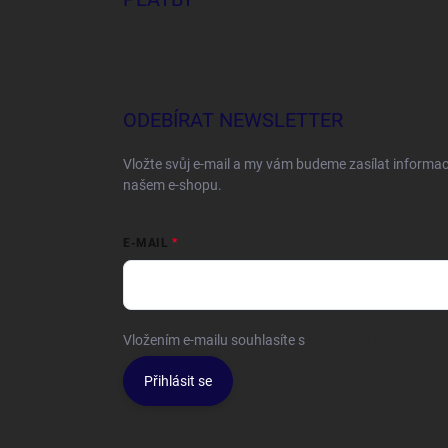
ODEBÍRAT NEWSLETTER
Vložte svůj e-mail a my vám budeme zasílat informa
našem e-shopu.
E-MAIL
Vložením e-mailu souhlasíte s
podmínkami ochrany o
Přihlásit se