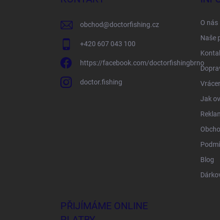
t
í
O nás
obchod
@
doctorfishing.cz
Naše 
+420 607 043 100
Konta
https://facebook.com/doctorfishingbrno
Doprav
doctor.fishing
Vrácen
Jak ov
Rekla
Obcho
Podmí
Blog
Dárko
PŘIJÍMÁME ONLINE
PLATBY