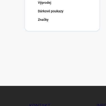
Výprodej
Dárkové poukazy
Značky
Z
á
p
a
KONTAKT
INF