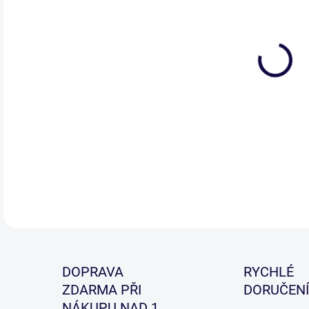
Nafu
kore
Tepe
více
vodě.
DETA
DOPRAVA
RYCHLÉ
ZDARMA PŘI
DORUČENÍ
NÁKUPU NAD 1