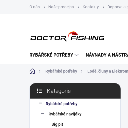
Přejít
O nás
Naše prodejna
Kontakty
Doprava a 
na
obsah
RYBÁŘSKÉ POTŘEBY
NÁVNADY A NÁSTR
Domů
Rybářské potřeby
Lodě, čluny a Elektro
P
Kategorie
o
Přeskočit
s
kategorie
t
Rybářské potřeby
r
Rybářské navijáky
a
n
Big pit