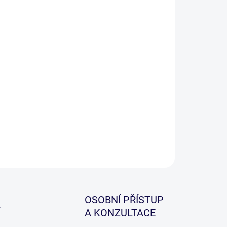
kovací člun
Boat007 CMA 320
je odolný člun z kvalitního
jského PVC (1100 g/m²) s pětiletou zárukou na materiál.
lně svařované spoje bez lepidla, nafukovací kýl a
komorový systém zajišťují bezpečnost i skvělou stabilitu na
 Ideální pro rybáře i rekreační použití.
ILNÍ INFORMACE
ZEPTAT SE
HLÍDAT
OSOBNÍ PŘÍSTUP
A KONZULTACE