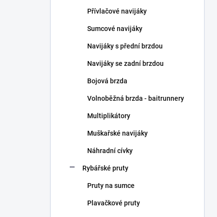
n
Přívlačové navijáky
í
p
Sumcové navijáky
a
n
Navijáky s přední brzdou
e
Navijáky se zadní brzdou
l
Bojová brzda
Volnoběžná brzda - baitrunnery
Multiplikátory
Muškařské navijáky
Náhradní cívky
Rybářské pruty
Pruty na sumce
Plavačkové pruty