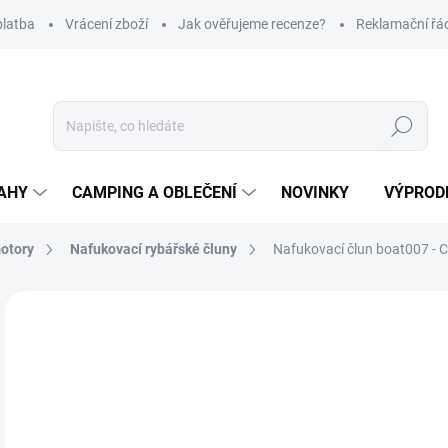
platba
Vrácení zboží
Jak ověřujeme recenze?
Reklamační řá
Hledat
AHY
CAMPING A OBLEČENÍ
NOVINKY
VÝPROD
motory
Nafukovací rybářské čluny
Nafukovací člun boat007 -
Neohodnoceno
Podrobnosti hodnocení
ZNAČKA
21
Měr
Z
cena