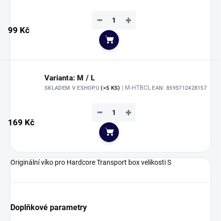
−
+
99 Kč
Do košíku
Varianta: M / L
| M-HTBCL
SKLADEM V ESHOPU
(>5 KS)
EAN:
8595712428157
−
+
169 Kč
Do košíku
Originální víko pro Hardcore Transport box velikosti S
Doplňkové parametry