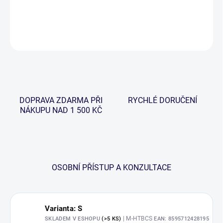
DETAILNÍ INFORMACE
ZEPTAT SE
HLÍDAT
DOPRAVA ZDARMA PŘI
RYCHLÉ DORUČENÍ
NÁKUPU NAD 1 500 KČ
OSOBNÍ PŘÍSTUP A KONZULTACE
Varianta: S
| M-HTBCS
SKLADEM V ESHOPU
(>5 KS)
EAN:
8595712428195