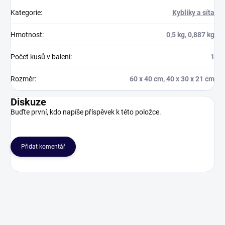
Kategorie
:
Kyblíky a síta
Hmotnost
:
0,5 kg, 0,887 kg
Počet kusů v balení
:
1
Rozměr
:
60 x 40 cm, 40 x 30 x 21 cm
Diskuze
Buďte první, kdo napíše příspěvek k této položce.
Přidat komentář