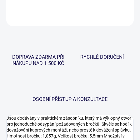
DETAILNÍ INFORMACE
ZEPTAT SE
HLÍDAT
DOPRAVA ZDARMA PŘI
RYCHLÉ DORUČENÍ
NÁKUPU NAD 1 500 KČ
OSOBNÍ PŘÍSTUP A KONZULTACE
Jsou dodávány v praktickém zásobníku, který má výklopný otvor
pro jednoduché odsypání požadovaných bročků. Skvěle se hodí k
dovažování kaprových montáží, nebo prostě k dovážení splávku.
Hmotnost bročku: 1,057g, Velikost bročku: 5,5mm Množství v