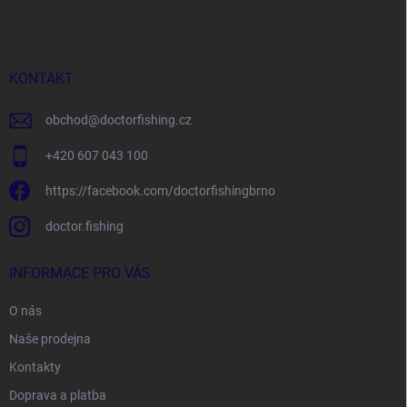
p
a
t
í
KONTAKT
obchod
@
doctorfishing.cz
+420 607 043 100
https://facebook.com/doctorfishingbrno
doctor.fishing
INFORMACE PRO VÁS
O nás
Naše prodejna
Kontakty
Doprava a platba