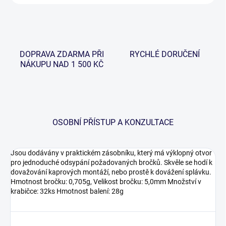
DOPRAVA ZDARMA PŘI
RYCHLÉ DORUČENÍ
NÁKUPU NAD 1 500 KČ
OSOBNÍ PŘÍSTUP A KONZULTACE
Jsou dodávány v praktickém zásobníku, který má výklopný otvor
pro jednoduché odsypání požadovaných bročků. Skvěle se hodí k
dovažování kaprových montáží, nebo prostě k dovážení splávku.
Hmotnost bročku: 0,705g, Velikost bročku: 5,0mm Množství v
krabičce: 32ks Hmotnost balení: 28g