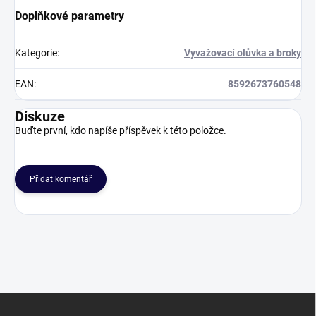
Doplňkové parametry
Kategorie
:
Vyvažovací olůvka a broky
EAN
:
8592673760548
Diskuze
Buďte první, kdo napíše příspěvek k této položce.
Přidat komentář
Z
á