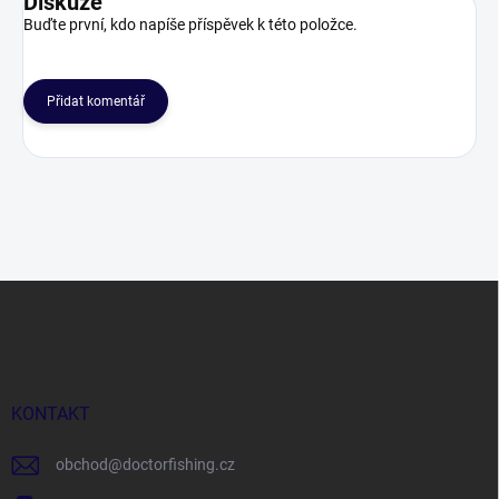
Diskuze
Buďte první, kdo napíše příspěvek k této položce.
Přidat komentář
Z
á
p
a
t
í
KONTAKT
obchod
@
doctorfishing.cz