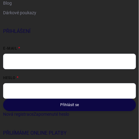
Blog
Dárkové poukazy
PŘIHLÁŠENÍ
E-MAIL
HESLO
Přihlásit se
Nová registrace
Zapomenuté heslo
PŘIJÍMÁME ONLINE PLATBY