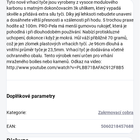
Tyto nové vrhací tyče jsou vyrobeny z vysoce modulového
karbonu s matným dokončovacím 3k uhlíkem, který vypadá
skvěle a přidává extra sílu tyči. Díky její lehksoti nebudete unaveni
a dosáhnete větší přesnosti a vzálenosti při hodu. S trochou praxe
hodíte až 100m. PRO-Pela má menší gumovou rukojeť, která je
pohodlná i při dlouhodobém používání. Nabízí protiskluzné
uchopení, dokonce i když je mokrá. Hůl váží přibližně 70 gramů,
což je jen zlomek plastových vrhacích tyčí. Je 96cm dlouhá a
vnitřní průměr tyče je 23,5mm. Vrhací tyč je dodávána včetně
ochranného obalu. Tento výrobek není určen pro vrhání
mraženého boilies nebo kamenů. Odkaz na video:
http://www.youtube.com/watch?v=PLBB71BAFAC912F8B5
Doplňkové parametry
Kategorie
:
Zakrmovací cobra
EAN
:
5060218457688