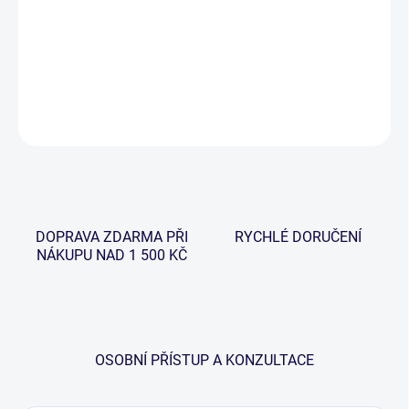
"PRO-Pela" je karbonová vrhací tyč navržená pro odhod boilies až
22mm v průměru. Díky její minimální váze budete moci více
zakrmit.
DETAILNÍ INFORMACE
ZEPTAT SE
HLÍDAT
DOPRAVA ZDARMA PŘI
RYCHLÉ DORUČENÍ
NÁKUPU NAD 1 500 KČ
OSOBNÍ PŘÍSTUP A KONZULTACE