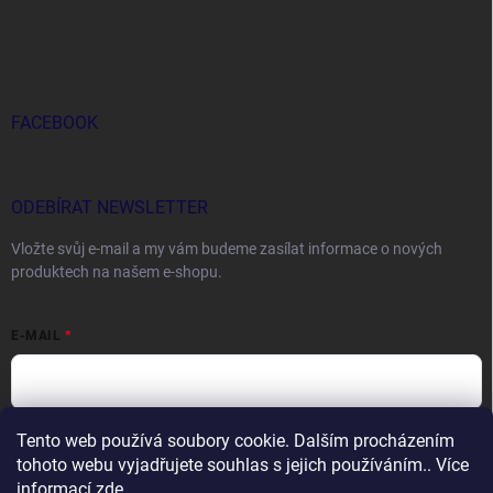
FACEBOOK
ODEBÍRAT NEWSLETTER
Vložte svůj e-mail a my vám budeme zasílat informace o nových
produktech na našem e-shopu.
E-MAIL
Tento web používá soubory cookie. Dalším procházením
Vložením e-mailu souhlasíte s
podmínkami ochrany osobních údajů
tohoto webu vyjadřujete souhlas s jejich používáním.. Více
Přihlásit se
informací
zde
.