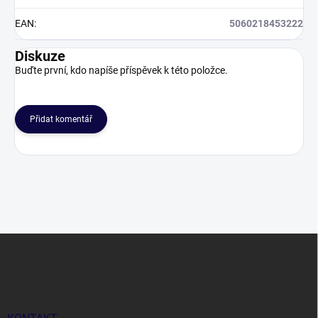
EAN
:
5060218453222
Diskuze
Buďte první, kdo napíše příspěvek k této položce.
Přidat komentář
Z
á
p
a
t