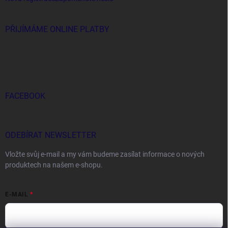
PŘIJÍMÁME ONLINE PLATBY
FACEBOOK
ODEBÍRAT NEWSLETTER
Vložte svůj e-mail a my vám budeme zasílat informace o nových
produktech na našem e-shopu.
E-MAIL