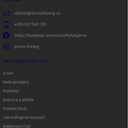
í
KONTAKT
obchod
@
doctorfishing.cz
+420 607 043 100
https://facebook.com/doctorfishingbrno
doctor.fishing
INFORMACE PRO VÁS
O nás
Naše prodejna
Kontakty
Doprava a platba
Vrácení zboží
Jak ověřujeme recenze?
Reklamační řád