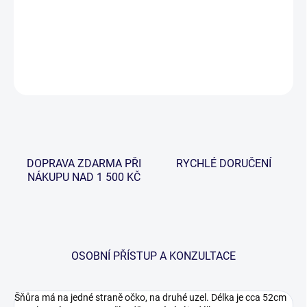
Tato šňůra je určena pro široké spektrum využití. Je ručně
vyrobena ve špičkové kvalitě ve Velké Británii.
DETAILNÍ INFORMACE
ZEPTAT SE
HLÍDAT
DOPRAVA ZDARMA PŘI
RYCHLÉ DORUČENÍ
NÁKUPU NAD 1 500 KČ
OSOBNÍ PŘÍSTUP A KONZULTACE
Šňůra má na jedné straně očko, na druhé uzel. Délka je cca 52cm