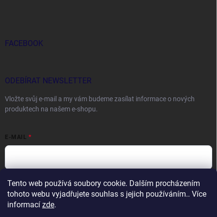
FACEBOOK
ODEBÍRAT NEWSLETTER
Vložte svůj e-mail a my vám budeme zasílat informace o nových
produktech na našem e-shopu.
E-MAIL
Tento web používá soubory cookie. Dalším procházením
Vložením e-mailu souhlasíte s
podmínkami ochrany osobních údajů
tohoto webu vyjadřujete souhlas s jejich používáním.. Více
Přihlásit se
informací
zde
.