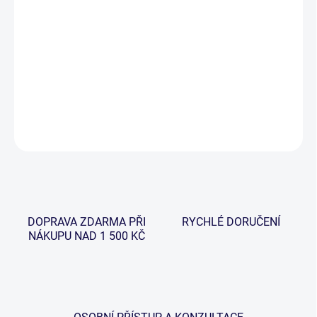
−
+
Přidat do košíku
Praky Ultrapult byly navrženy pro snadnou, rychlou a efektivní
aplikaci všech návnad.
DETAILNÍ INFORMACE
ZEPTAT SE
HLÍDAT
DOPRAVA ZDARMA PŘI
RYCHLÉ DORUČENÍ
NÁKUPU NAD 1 500 KČ