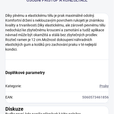
OSOBNÍ PŘÍSTUP A KONZULTACE
Díky plnému a elastickému tělu je prak maximálně odolný.
Komfortní držení s neklouzavým povrchem rukojeti je známkou
kvality a trvanlivosti.Díky elastickému, ale zároveň pevnému tělu
nedochází ke zbytečnému kroucení a zamotání a tudíž aplikace
návnad může být okamžitá a stálá bez zbytečných prodlev.
Rozteč ramen je 12 cm.Možnost dokoupení náhradních
elastických gum a košíků pro zachování praku v té nejlepší
kondici.
Doplňkové parametry
Kategorie
:
Praky
EAN
:
5060573461856
Diskuze