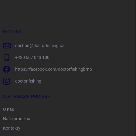
á
p
a
t
í
KONTAKT
obchod
@
doctorfishing.cz
+420 607 043 100
https://facebook.com/doctorfishingbrno
doctor.fishing
INFORMACE PRO VÁS
O nás
Naše prodejna
Kontakty