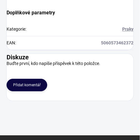
Doplňkové parametry
Kategorie
:
Praky
EAN
:
5060573462372
Diskuze
Buďte první, kdo napíše příspěvek k této položce.
Přidat komentář
Z