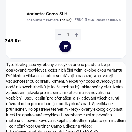
Varianta: Camo 5Lit
| EBUC-5
SKLADEM V ESHOPU
(>5 KS)
EAN:
5060573465076
−
+
249 Kč
Do košíku
Tyto kbelíky jsou vyrobeny z recyklovaného plastu a lze je
opakovaně recyklovat, což z nich činí velmi ekologickou variantu.
Průhledná víčka se snadno sundávají a nasazují a vytvářejí
vzduchotěsnou ochranu krmení. Velkou výhodou čtvercových a
obdélníkových kbelíků je to, že mohou být skladovány efektivním
způsobem (skvělé pro maximální zatížení a rovnováhu na
vozících). Jsou ideální pro přenášení a skladování všech druhů
návnad nebo pro míchání jednotlivých návnad. Specifikace: -
průhledné víko opatřené těsněním - recyklovaný ekologický plast,
který lze opakovaně recyklovat - vyrobeno z extra pevného
materiálu - pevná kovová rukojeť s pohodlným plastovým madlem
- jedinečný vzor Gardner Camo Odkaz na video:
http://www.youtube.com/watch?v=oh03b4Qi6uQ