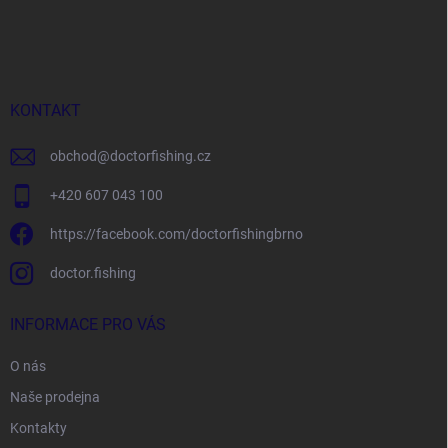
Z
á
p
a
t
í
KONTAKT
obchod
@
doctorfishing.cz
+420 607 043 100
https://facebook.com/doctorfishingbrno
doctor.fishing
INFORMACE PRO VÁS
O nás
Naše prodejna
Kontakty