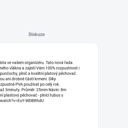
Diskuze
ísta ve vašem organizéru. Tato nová řada
vného vlákna a zajistí Vám 100% rozpustnost i
unčochy, plnič a kvalitní platový pěchovač.
u ani drobné části krmení. Díky
zpustné PVA používat po celý rok.
2 až 3minuty. Průměr: 25mm Návin: 8m
ní plastový pěchovač - plnící tubus s
om/watch?v=EuY-WDBRhdU