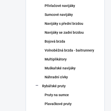
n
Přívlačové navijáky
í
p
Sumcové navijáky
a
n
Navijáky s přední brzdou
e
Navijáky se zadní brzdou
l
Bojová brzda
Volnoběžná brzda - baitrunnery
Multiplikátory
Muškařské navijáky
Náhradní cívky
Rybářské pruty
Pruty na sumce
Plavačkové pruty