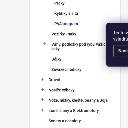
Praky
Kyblíky a síta
PVA program
Tento 
Vezírky - saky
vyjadřu
Váhy, podložky pod ryby, vážicí
saky
Nast
Bójky
Zavážecí lodičky
Dravci
Nosiče výbavy
Nože, nůžky, kleště, peany a Joja
Lodě, čluny a Elektromotory
Sonary a echoloty