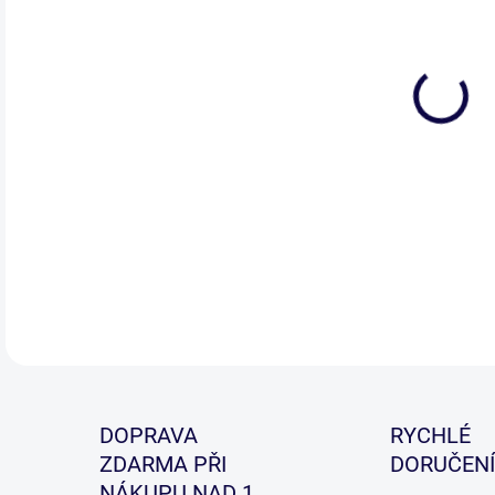
Vys
celo
dod
top 
DETA
DOPRAVA
RYCHLÉ
ZDARMA PŘI
DORUČENÍ
NÁKUPU NAD 1