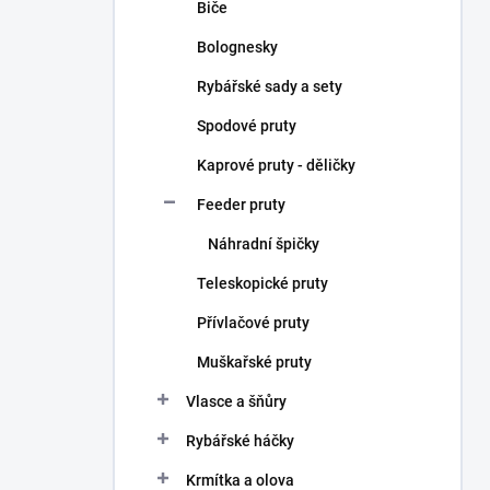
Biče
Bolognesky
Rybářské sady a sety
Spodové pruty
Kaprové pruty - děličky
Feeder pruty
Náhradní špičky
Teleskopické pruty
Přívlačové pruty
Muškařské pruty
Vlasce a šňůry
Rybářské háčky
Krmítka a olova