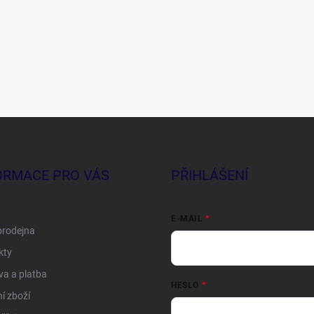
ORMACE PRO VÁS
PŘIHLÁŠENÍ
E-MAIL
prodejna
kty
a a platba
HESLO
í zboží