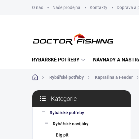
Přejít
O nás
Naše prodejna
Kontakty
Doprava a 
na
obsah
RYBÁŘSKÉ POTŘEBY
NÁVNADY A NÁSTR
Domů
Rybářské potřeby
Kaprařina a Feeder
P
Kategorie
o
Přeskočit
s
kategorie
t
Rybářské potřeby
r
Rybářské navijáky
a
n
Big pit