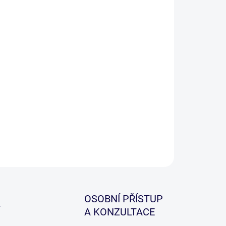
−
+
Přidat do košíku
oce kvalitní rychle rozpustná punčocha s
ročním použití, která je navlečená na plnící tubus a
ávána včetně kvalitního pěchovače. Vyrobeno v EU,
kvalita a cena!
ILNÍ INFORMACE
ZEPTAT SE
HLÍDAT
OSOBNÍ PŘÍSTUP
A KONZULTACE