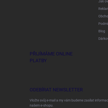
Jak ov
Rekla
Obcho
Podmí
Blog
Dárko
PŘIJÍMÁME ONLINE
PLATBY
ODEBÍRAT NEWSLETTER
Vložte svůj e-mail a my vám budeme zasílat informa
našem e-shopu.