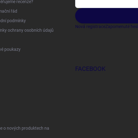
ěřujeme recenze?
mační řád
dní podmínky
Nová registrace
Zapomenuté hes
nky ochrany osobních údajů
vé poukazy
FACEBOOK
ce o nových produktech na