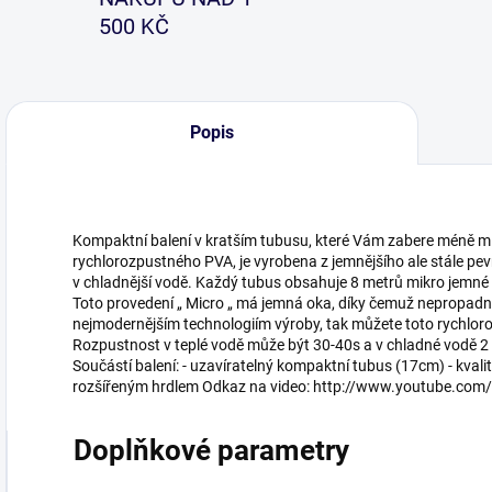
500 KČ
Popis
Kompaktní balení v kratším tubusu, které Vám zabere méně m
rychlorozpustného PVA, je vyrobena z jemnějšího ale stále pe
v chladnější vodě. Každý tubus obsahuje 8 metrů mikro jemné p
Toto provedení „ Micro „ má jemná oka, díky čemuž nepropadno
nejmodernějším technologiím výroby, tak můžete toto rychloro
Rozpustnost v teplé vodě může být 30-40s a v chladné vodě 
Součástí balení: - uzavíratelný kompaktní tubus (17cm) - kvalit
rozšířeným hrdlem Odkaz na video: http://www.youtube.c
Doplňkové parametry