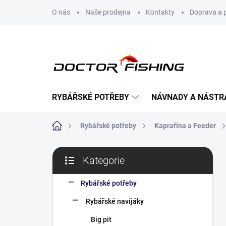
Přejít
O nás
Naše prodejna
Kontakty
Doprava a 
na
obsah
RYBÁŘSKÉ POTŘEBY
NÁVNADY A NÁSTR
Domů
Rybářské potřeby
Kaprařina a Feeder
P
Kategorie
o
Přeskočit
s
kategorie
t
Rybářské potřeby
r
Rybářské navijáky
a
n
Big pit