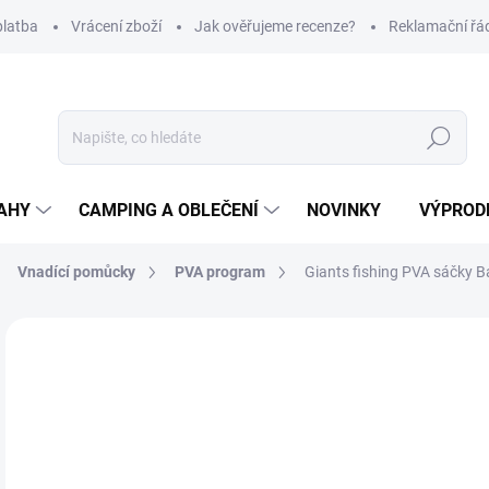
platba
Vrácení zboží
Jak ověřujeme recenze?
Reklamační řá
Hledat
AHY
CAMPING A OBLEČENÍ
NOVINKY
VÝPROD
Vnadící pomůcky
PVA program
Giants fishing PVA sáčky 
Neohodnoceno
Podrobnosti hodnocení
ZNAČKA
59
Měr
SK
cena