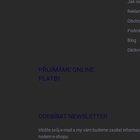
Jak ov
Rekla
Obcho
Podmí
Blog
Dárko
PŘIJÍMÁME ONLINE
PLATBY
ODEBÍRAT NEWSLETTER
Vložte svůj e-mail a my vám budeme zasílat informa
našem e-shopu.