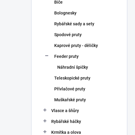
Biče
Bolognesky
Rybářské sady a sety
Spodové pruty
Kaprové pruty - děličky
Feeder pruty
Náhradní špičky
Teleskopické pruty
Přívlačové pruty
Muškařské pruty
Vlasce a šňůry
Rybářské háčky
Krmítka a olova