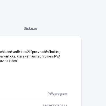
Diskuze
chladné vodě. Použití pro vnadění boilies,
vá kartička, která vám usnadní plnění PVA
az na video:
PVA program
8592673750341