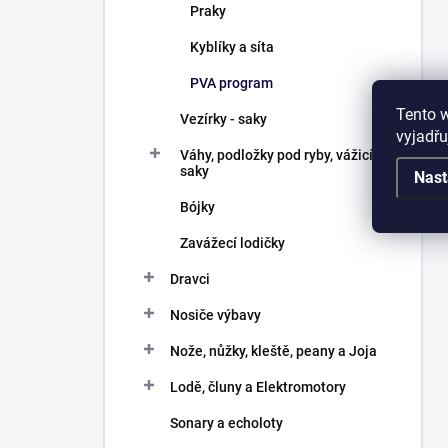
Praky
Kyblíky a síta
PVA program
Tento 
Vezírky - saky
vyjadřu
Váhy, podložky pod ryby, vážicí
saky
Nast
Bójky
Zavážecí lodičky
Dravci
Nosiče výbavy
Nože, nůžky, kleště, peany a Joja
Lodě, čluny a Elektromotory
Sonary a echoloty