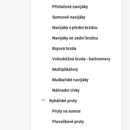
n
Přívlačové navijáky
í
p
Sumcové navijáky
a
n
Navijáky s přední brzdou
e
Navijáky se zadní brzdou
l
Bojová brzda
Volnoběžná brzda - baitrunnery
Multiplikátory
Muškařské navijáky
Náhradní cívky
Rybářské pruty
Pruty na sumce
Plavačkové pruty