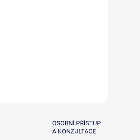
−
+
Přidat do košíku
itní v Evropě vyrobené PVA sáčky, které jsou dobře
ustné též v chladné vodě.
ILNÍ INFORMACE
ZEPTAT SE
HLÍDAT
OSOBNÍ PŘÍSTUP
A KONZULTACE