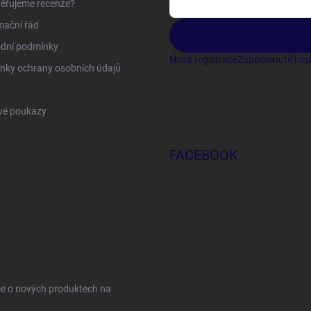
ěřujeme recenze?
mační řád
dní podmínky
Nová registrace
Zapomenuté hes
nky ochrany osobních údajů
vé poukazy
FACEBOOK
ce o nových produktech na