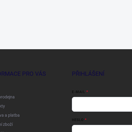
ORMACE PRO VÁS
PŘIHLÁŠENÍ
E-MAIL
prodejna
kty
a a platba
HESLO
í zboží