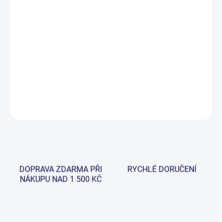
cena:
−
+
Přidat do košíku
Vysoce kvalitní rozpustná punčocha. Vyrobeno v EU, top kvalita a
cena!
DETAILNÍ INFORMACE
ZEPTAT SE
HLÍDAT
DOPRAVA ZDARMA PŘI
RYCHLÉ DORUČENÍ
NÁKUPU NAD 1 500 KČ