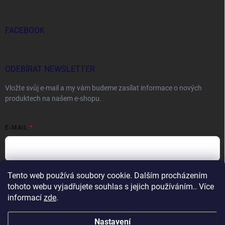
FACEBOOK
ODEBÍRAT NEWSLETTER
Vložte svůj e-mail a my vám budeme zasílat informace o nových
produktech na našem e-shopu.
E-MAIL
Tento web používá soubory cookie. Dalším procházením
Vložením e-mailu souhlasíte s
podmínkami ochrany osobních údajů
tohoto webu vyjadřujete souhlas s jejich používáním.. Více
Přihlásit se
informací
zde
.
Nastavení