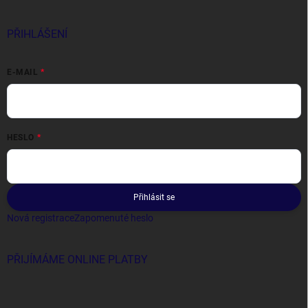
PŘIHLÁŠENÍ
E-MAIL
HESLO
Přihlásit se
Nová registrace
Zapomenuté heslo
PŘIJÍMÁME ONLINE PLATBY