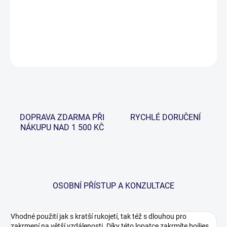
Vysoce kvalitní zakrmovací lopatka s otvory pro odtok vody a
závitem.
DETAILNÍ INFORMACE
ZEPTAT SE
HLÍDAT
DOPRAVA ZDARMA PŘI
RYCHLÉ DORUČENÍ
NÁKUPU NAD 1 500 KČ
OSOBNÍ PŘÍSTUP A KONZULTACE
Vhodné použití jak s kratší rukojetí, tak též s dlouhou pro
zakrmení na větší vzdálenosti. Díky této lopatce zakrmíte boilies,