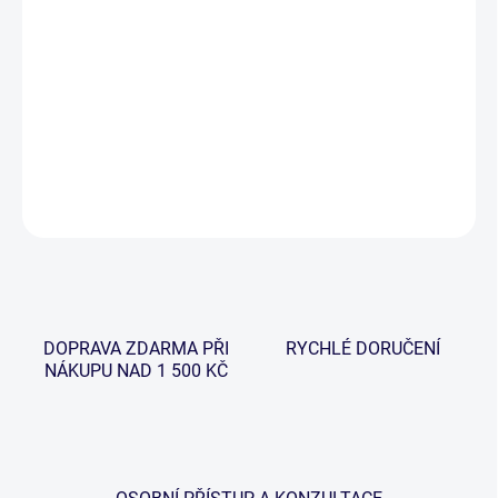
−
+
Přidat do košíku
Lehká karbonová tyč, která je určená k vnadění boilies a má
spodní plnící otvor. Je dodávána s lehkým neoprenovým obalem.
DETAILNÍ INFORMACE
ZEPTAT SE
HLÍDAT
DOPRAVA ZDARMA PŘI
RYCHLÉ DORUČENÍ
NÁKUPU NAD 1 500 KČ