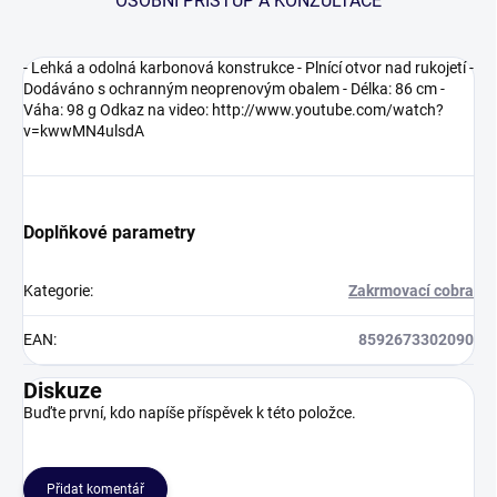
OSOBNÍ PŘÍSTUP A KONZULTACE
- Lehká a odolná karbonová konstrukce - Plnící otvor nad rukojetí -
Dodáváno s ochranným neoprenovým obalem - Délka: 86 cm -
Váha: 98 g Odkaz na video: http://www.youtube.com/watch?
v=kwwMN4ulsdA
Doplňkové parametry
Kategorie
:
Zakrmovací cobra
EAN
:
8592673302090
Diskuze
Buďte první, kdo napíše příspěvek k této položce.
Přidat komentář