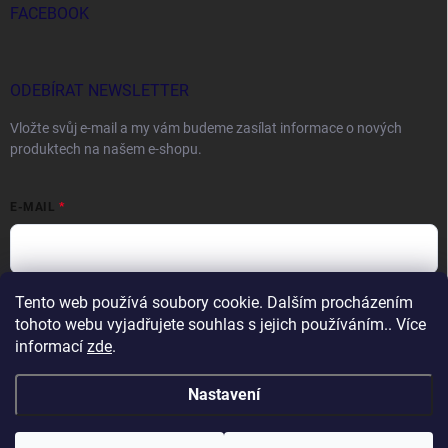
FACEBOOK
ODEBÍRAT NEWSLETTER
Vložte svůj e-mail a my vám budeme zasílat informace o nových
produktech na našem e-shopu.
E-MAIL
Tento web používá soubory cookie. Dalším procházením
Vložením e-mailu souhlasíte s
podmínkami ochrany osobních údajů
tohoto webu vyjadřujete souhlas s jejich používáním.. Více
Přihlásit se
informací
zde
.
Nastavení
Copyright 2026
DOCTORFISHING.CZ
. Všechna práva vyhrazena.