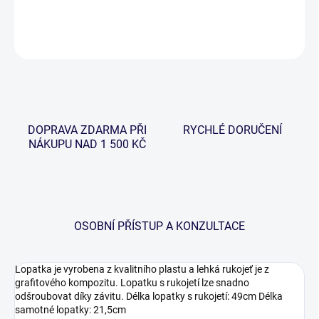
DETAILNÍ INFORMACE
ZEPTAT SE
HLÍDAT
DOPRAVA ZDARMA PŘI
RYCHLÉ DORUČENÍ
NÁKUPU NAD 1 500 KČ
OSOBNÍ PŘÍSTUP A KONZULTACE
Lopatka je vyrobena z kvalitního plastu a lehká rukojeť je z
grafitového kompozitu. Lopatku s rukojetí lze snadno
odšroubovat díky závitu. Délka lopatky s rukojetí: 49cm Délka
samotné lopatky: 21,5cm