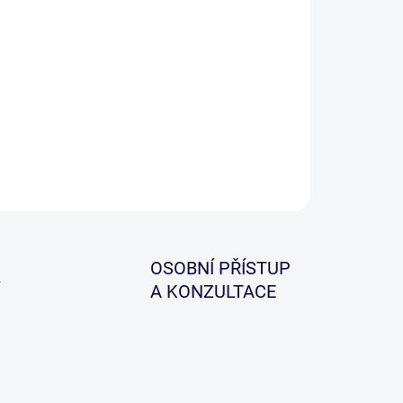
−
+
Přidat do košíku
o pro přípravu vnadícího krmení o průměru 33 cm a
kostí oka 6 x 6 mm.
ILNÍ INFORMACE
ZEPTAT SE
HLÍDAT
OSOBNÍ PŘÍSTUP
A KONZULTACE