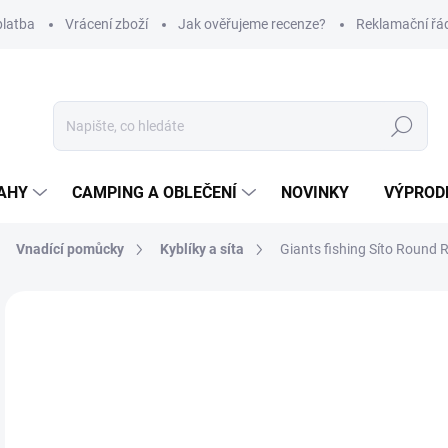
platba
Vrácení zboží
Jak ověřujeme recenze?
Reklamační řá
Hledat
AHY
CAMPING A OBLEČENÍ
NOVINKY
VÝPROD
Vnadící pomůcky
Kyblíky a síta
Giants fishing Síto Round 
Neohodnoceno
Podrobnosti hodnocení
ZNAČKA
2
Měr
SK
cena