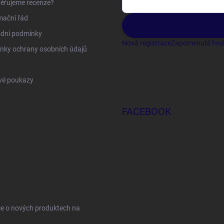
ěřujeme recenze?
mační řád
dní podmínky
Nová registrace
Zapomenuté hes
nky ochrany osobních údajů
vé poukazy
FACEBOOK
ce o nových produktech na