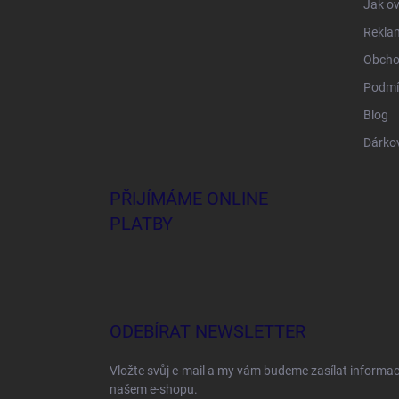
Jak ov
Rekla
Obcho
Podmí
Blog
Dárko
PŘIJÍMÁME ONLINE
PLATBY
ODEBÍRAT NEWSLETTER
Vložte svůj e-mail a my vám budeme zasílat informa
našem e-shopu.