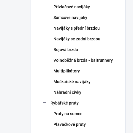
n
Přívlačové navijáky
í
p
Sumcové navijáky
a
n
Navijáky s přední brzdou
e
Navijáky se zadní brzdou
l
Bojová brzda
Volnoběžná brzda - baitrunnery
Multiplikátory
Muškařské navijáky
Náhradní cívky
Rybářské pruty
Pruty na sumce
Plavačkové pruty