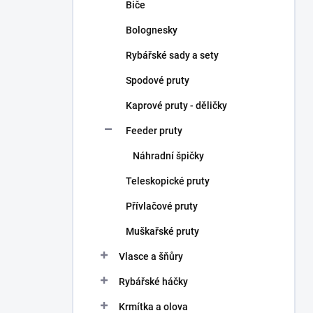
Biče
Bolognesky
Rybářské sady a sety
Spodové pruty
Kaprové pruty - děličky
Feeder pruty
Náhradní špičky
Teleskopické pruty
Přívlačové pruty
Muškařské pruty
Vlasce a šňůry
Rybářské háčky
Krmítka a olova