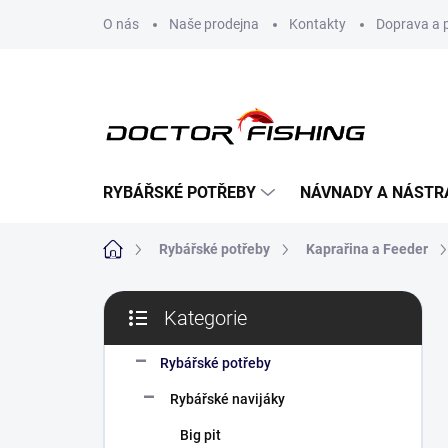
Přejít
O nás
Naše prodejna
Kontakty
Doprava a 
na
obsah
RYBÁŘSKÉ POTŘEBY
NÁVNADY A NÁSTR
Domů
Rybářské potřeby
Kaprařina a Feeder
P
Kategorie
o
Přeskočit
s
kategorie
t
Rybářské potřeby
r
Rybářské navijáky
a
n
Big pit