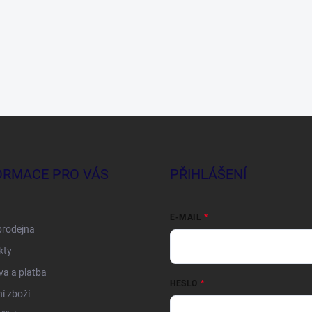
ORMACE PRO VÁS
PŘIHLÁŠENÍ
E-MAIL
prodejna
kty
a a platba
HESLO
í zboží