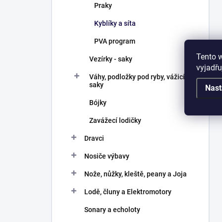
Praky
Kyblíky a síta
PVA program
Tento 
Vezírky - saky
vyjadřu
Váhy, podložky pod ryby, vážicí
saky
Nast
Bójky
Zavážecí lodičky
Dravci
Nosiče výbavy
Nože, nůžky, kleště, peany a Joja
Lodě, čluny a Elektromotory
Sonary a echoloty