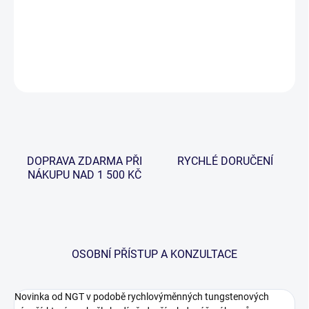
−
+
Přidat do košíku
DETAILNÍ INFORMACE
ZEPTAT SE
HLÍDAT
DOPRAVA ZDARMA PŘI
RYCHLÉ DORUČENÍ
NÁKUPU NAD 1 500 KČ
OSOBNÍ PŘÍSTUP A KONZULTACE
Novinka od NGT v podobě rychlovýměnných tungstenových