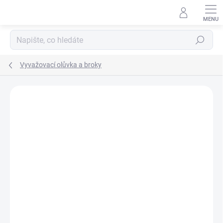
Přejít
na
obsah
Hledat
Vyvažovací olůvka a broky
Neohodnoceno
Podrobnosti hodnocení
ZNAČKA:
NGT