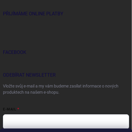
PŘIJÍMÁME ONLINE PLATBY
FACEBOOK
ODEBÍRAT NEWSLETTER
Vložte svůj e-mail a my vám budeme zasílat informace o nových
produktech na našem e-shopu.
E-MAIL