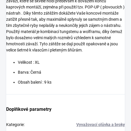
závaží, které se skvěle hodí především k dovážení konců
kaprových montáží, zejména při použití tzv. POP-UP ( plovoucích )
nástrah . Díky těmto zátěžím dokážete Vaše koncové montáže
zatížit přesně tak, aby maximálně splynuly se samotným dnem a
tím zbytečně ryby neplašily a neukončily jejich zájem o nástrahu.
Použitý materiál je kombinací tungstenu a wolframu, díky čemuž
bylo dosaženo velmi malých rozměrů vzhledem k samotné
hmotnosti závaží. Tyto zátěže se dají použít opakovaně a jsou
velice šetrné k vlascům i pleteným šňůrám.
Velikost : XL
Barva: Černá
Obsah balení : 9 ks
Doplňkové parametry
Kategorie
:
Vyvažovací olůvka a broky