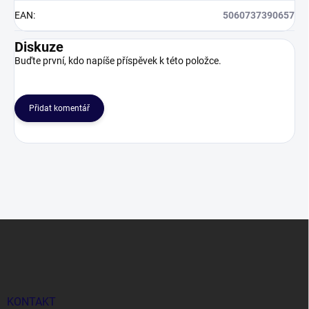
EAN
:
5060737390657
Diskuze
Buďte první, kdo napíše příspěvek k této položce.
Přidat komentář
Z
á
p
a
t
í
KONTAKT